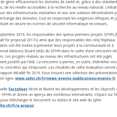
if de gérer efficacement les données de santé et, grâce à des standar
 de les rendre accessibles à la recherche au niveau national. L’initiat
 sur des infrastructures existantes et vise une solution décentralisée 
r l’échange des données, tout en respectant les exigences éthiques et j
ttant en œuvre les normes de sécurité informatique reconnues.
ptembre 2019, les responsables des quinze premiers projets SPHN (
Call for proposal 2017») ainsi que des responsables des cinq hôpitaux
taires ont été invités à présenter leurs projets à la communauté et à
ational Advisory Board (IAB) du SPHN dans le cadre d’une rencontre in
rs. Les progrès réalisés au niveau des infrastructures ont été jugés
ent positifs par l’IAB. La rencontre a permis, en outre, d’identifier e
ons concrètes qui s’imposent. Les résultats de cette évaluation seront 
rapport détaillé fin 2019. Vous trouvez une sélection des présentatio
en ligne:
www.sphn.ch/fr/news-events-publications/events-fr
elle
factsheet
décrit et illustre les développements et les objectifs
tive SPHN et donne un aperçu des nombreux intervenants. Cliquez sur l’
pour télécharger le document ou visitez le site web du sphn:
hn.ch/fr/a-propos