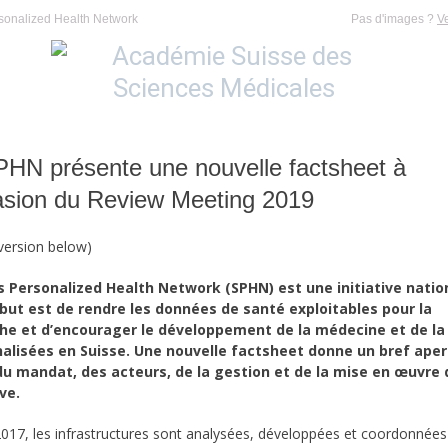
sonalized Health Network
Pas d'images ?
V
PHN présente une nouvelle factsheet à
casion du Review Meeting 2019
 version below)
s Personalized Health Network (SPHN) est une initiative natio
 but est de rendre les données de santé exploitables pour la
he et d’encourager le développement de la médecine et de la
alisées en Suisse. Une nouvelle factsheet donne un bref aper
 du mandat, des acteurs, de la gestion et de la mise en œuvre 
ive.
017, les infrastructures sont analysées, développées et coordonnée