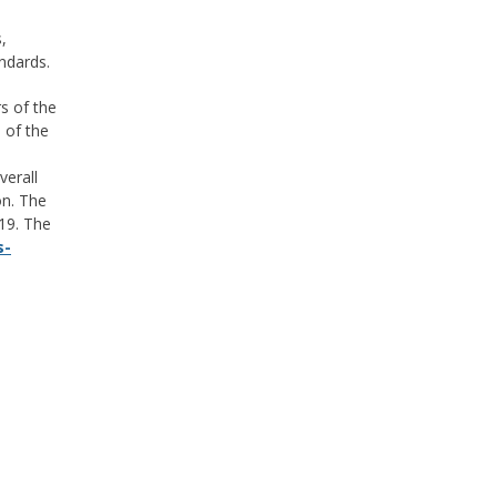
,
ndards.
s of the
 of the
verall
on. The
019. The
s-