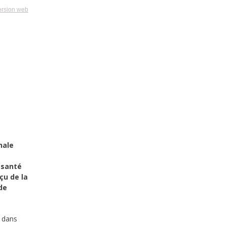
ersion web
nale
 santé
çu de la
de
s dans