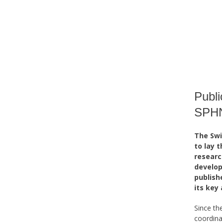
Publi
SPHN
The Swi
to lay 
researc
develop
publish
its key
Since th
coordina