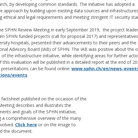
arch, by developing common standards. The initiative has adopted a
ve approach by building upon existing data sources and infrastructures
g ethical and legal requirements and meeting stringent IT security sta
he SPHN Review Meeting in early September 2019, the project leader
fteen SPHN funded projects (call for proposal 2017) and representatives
versity hospitals, presented their advancements to their peers and the
ional Advisory Board (IAB) of SPHN. The IAB was positive about the o
of the infrastructure initiative, while identifying areas for further acti
f this evaluation will be published in a detailed report at the end of 2
 presentations can be found online:
www.sphn.ch/en/news-event
tions/events
factsheet published on the occasion of the
eeting describes and illustrates the
ents and goals of the SPHN initiative,
g a comprehensive overview of the many
nvolved.
Click here
or on the image to
d the document.