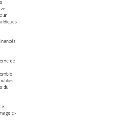
ds
ive
pour
uridiques
financés
terne de
nsemble
publiés
ns du
 de
image ci-