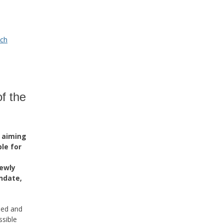
ch
f the
e aiming
le for
newly
ndate,
ded and
ssible