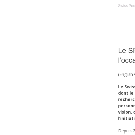
Swiss Per
Le S
l’oc
(English
Le Swis
dont le
recherc
personn
vision,
l’initiat
Depuis 2