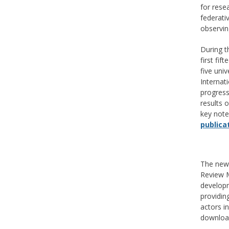
for rese
federati
observin
During t
first fi
five uni
Internat
progress 
results o
key note
publica
The new 
Review M
developm
providin
actors i
downloa