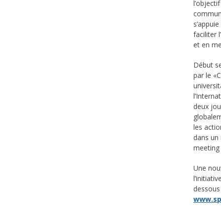
l’object
communs,
s’appuie
facilite
et en me
Début se
par le «
universi
l’Intern
deux jou
globalem
les acti
dans un 
meeting 
Une nouv
l’initia
dessous
www.sp