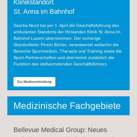
Klinikstandort
St. Anna im Bahnhof
Sascha Nicol hat per 1. April die Geschäftsführung des
ambulanten Standorts der Hirslanden Klinik St. Anna im
Bahnhof Luzern übernommen. Der vorherige
Standortleiter Pirmin Bühler, verantwortet weiterhin die
Bereiche Sportmedizin, Therapie und Training sowie die
Sport-Partnerschaften und übernimmt zusätzlich die
Funktion des stellvertretenden Geschäftsführers.
Zur Medienmitteilung
Medizinische Fachgebiete
Bellevue Medical Group: Neues