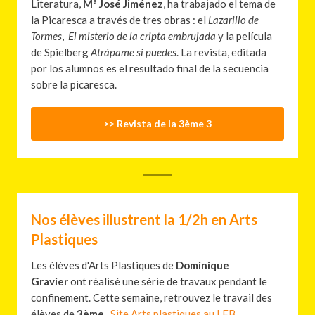
Literatura,
Mª José Jiménez
, ha trabajado el tema de
la Picaresca a través de tres obras : el
Lazarillo de
Tormes
,
El misterio de la cripta embrujada
y la película
de Spielberg
Atrápame si puedes
. La revista, editada
por los alumnos es el resultado final de la secuencia
sobre la picaresca.
>> Revista de la 3ème 3
Nos élèves illustrent la 1/2h en Arts
Plastiques
Les élèves d'Arts Plastiques de
Dominique
Gravier
ont réalisé une série de travaux pendant le
confinement. Cette semaine, retrouvez le travail des
élèves de
3ème
.
Site Arts plastiques au LFB