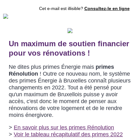
Cet e-mail est illisible?
Consultez-le en ligne
Du soutien pour vos rénovations - Hausse des prix de l'énergie - Moyenne de consommation de gaz et d'électricité - Low Emission Zone 2022-
Un maximum de soutien financier
pour vos rénovations !
Ne dites plus primes Énergie mais
primes
Rénolution
! Outre ce nouveau nom, le système
des primes Énergie à Bruxelles connaît plusieurs
changements en 2022. Tout a été pensé pour
qu'un maximum de Bruxellois puisse y avoir
accès, c'est donc le moment de penser aux
rénovations de votre logement et de le rendre
moins énergivore.
>
En savoir plus sur les primes Rénolution
>
Voir le tableau récapitulatif des primes 2022