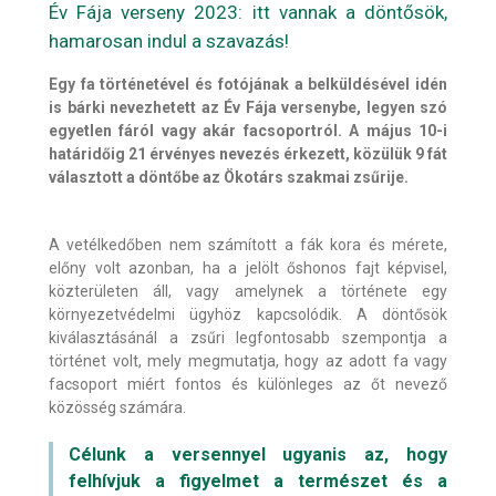
Év Fája verseny 2023: itt vannak a döntősök,
hamarosan indul a szavazás!
Egy fa történetével és fotójának a belküldésével idén
is bárki nevezhetett az Év Fája versenybe, legyen szó
egyetlen fáról vagy akár facsoportról. A május 10-i
határidőig 21 érvényes nevezés érkezett, közülük 9 fát
választott a döntőbe az Ökotárs szakmai zsűrije.
A vetélkedőben nem számított a fák kora és mérete,
előny volt azonban, ha a jelölt őshonos fajt képvisel,
közterületen áll, vagy amelynek a története egy
környezetvédelmi ügyhöz kapcsolódik. A döntősök
kiválasztásánál a zsűri legfontosabb szempontja a
történet volt, mely megmutatja, hogy az adott fa vagy
facsoport miért fontos és különleges az őt nevező
közösség számára.
Célunk a versennyel ugyanis az, hogy
felhívjuk a figyelmet a természet és a