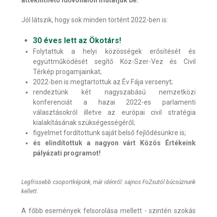
áttekinthető idővonalon mutatjuk be.
Jól látszik, hogy sok minden történt 2022-ben is:
30 éves lett az Ökotárs!
Folytattuk a helyi közösségek erősítését és
együttműködését segítő Köz-Szer-Vez és Civil
Térkép progamjainkat;
2022-ben is megtartottuk az Év Fája versenyt;
rendeztünk két nagyszabású nemzetközi
konferenciát a hazai 2022-es parlamenti
választásokról illetve az európai civil stratégia
kialakításának szükségességéről;
figyelmet fordítottunk saját belső fejlődésünkre is;
és elindítottuk a nagyon várt Közös Értékeink
pályázati programot!
Legfrissebb csoportképünk, már idénről: sajnos FoZsutól búcsúznunk
kellett.
A főbb események felsorolása mellett - szintén szokás