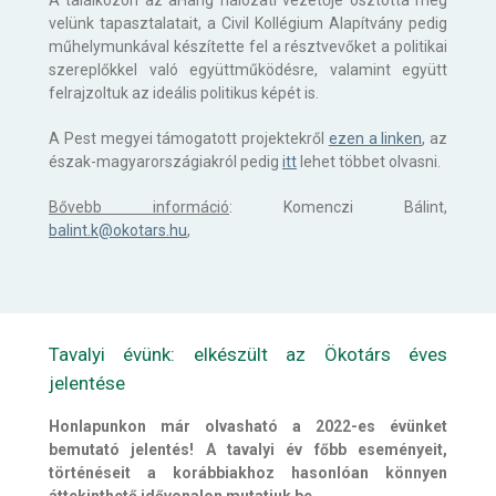
A találkozón az aHang hálózati vezetője osztotta meg
velünk tapasztalatait, a Civil Kollégium Alapítvány pedig
műhelymunkával készítette fel a résztvevőket a politikai
szereplőkkel való együttműködésre, valamint együtt
felrajzoltuk az ideális politikus képét is.
A Pest megyei támogatott projektekről
ezen a linken
, az
észak-magyarországiakról pedig
itt
lehet többet olvasni.
Bővebb információ
: Komenczi Bálint,
balint.k@okotars.hu
,
Tavalyi évünk: elkészült az Ökotárs éves
jelentése
Honlapunkon már olvasható a 2022-es évünket
bemutató jelentés!
A tavalyi év főbb eseményeit,
történéseit a korábbiakhoz hasonlóan könnyen