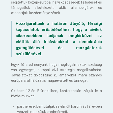
segítettük közép-európai helyi közösségek fejlődését és
támogattuk elkötelezett, aktív állampolgárok és
csoportjaik kezdeményezéseit.
Hozzájárultunk a határon átnyúló, térségi
kapcsolatok erősödéséhez, hogy a civilek
sikeresebben tudjanak megbirkózni az
előttük álló kihívásokkal: a demokrácia
gyengülésével és mozgásterük
szűkülésével.
Egyik fő eredményünk, hogy megfogalmaztuk: szükség
van egységes, európai civil stratégia megalkotására.
Javaslatokat dolgoztunk ki, amelyeket mára számos
európai civil hálózat is magáévá tett és támogat.
Október 12-én Brüsszelben, konferencián zárjuk le a
közös munkát:
partnereink bemutatják az elmúlt három és fél évben
végzett munkájuk eredményeit,