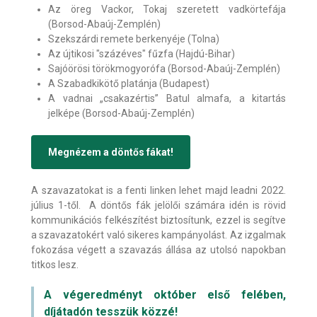
Az öreg Vackor, Tokaj szeretett vadkörtefája
(Borsod-Abaúj-Zemplén)
Szekszárdi remete berkenyéje (Tolna)
Az újtikosi "százéves" fűzfa (Hajdú-Bihar)
Sajóörösi törökmogyorófa (Borsod-Abaúj-Zemplén)
A Szabadkikötő platánja (Budapest)
A vadnai „csakazértis” Batul almafa, a kitartás
jelképe (Borsod-Abaúj-Zemplén)
Megnézem a döntős fákat!
A szavazatokat is a fenti linken lehet majd leadni 2022.
július 1-től. A döntős fák jelölői számára idén is rövid
kommunikációs felkészítést biztosítunk, ezzel is segítve
a szavazatokért való sikeres kampányolást. Az izgalmak
fokozása végett a szavazás állása az utolsó napokban
titkos lesz.
A végeredményt október első felében,
díjátadón tesszük közzé!