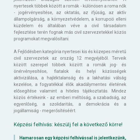
nyertesek többek között a romák - különösen a roma nők
- jogérvényesítése, az oktatás, az ifjúság, az aktív
állampolgárság, a környezetvédelem, a korrupció elleni
küzdelem és általában véve a civil társadalom
fejlesztése terén fognak más civil szervezetekkel közös
programokat megvalósítani.
A Fejlődésben kategória nyertesei kis és közepes méretű
civil szervezetek az ország 12 megyéjéből. Terveik
között szerepel többek között a romák jog- és
önérvényesítése, fiatalok és helyi közösségek
aktivizálása, a hajléktalanság és a lakhatási válság
kezelése, a fogyatékkal élők akadálymentes életének
elősegítése valamint a hiteles tájékoztatás. Mindez
közös értékeink - az emberi méltóság, a szabadság, az
egyenlőség, a szolidaritás, a demokrácia és a
jogállamiság - megerősítéséért.
Képzési felhívás: készülj fel a következő körre!
Hamarosan egy képzési felhívással is jelentkezünk,