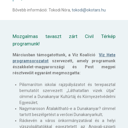
Bővebb információ: Tokodi Nóra,
tokodi@okotars.hu
Mozgalmas tavaszt zárt Civil Térkép
programunk!
Márciusban támogatottunk, a Víz Koalíció
Víz Hete
programsorozatot
szervezett, amely programunk
északkelet-magyarországi és Pest megyei
résztvevőit egyaránt megmozgatta:
Pilismaróton iskolai rajzpályázatot és terepasztal
bemutatót szervezett „Láthatatlan vizek útjai”
címmel a Dunakanyar Kultúrtáj és Környezetvédelmi
Egyesület;
Nagymaroson Átalakítható-e a Dunakanyar? címmel
tartott beszélgetést a verőcei Dunakanyarkult;
Ráckevén a város önkormányzatával és a helyi
vízszolgáltatókkal egyeztetett az Angyali-szigeti