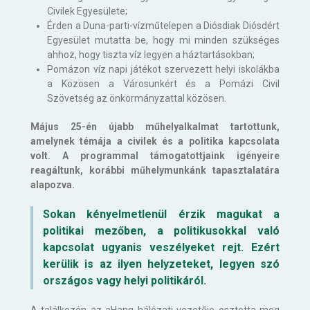
Civilek Egyesülete;
Érden a Duna-parti-vízműtelepen a Diósdiak Diósdért
Egyesület mutatta be, hogy mi minden szükséges
ahhoz, hogy tiszta víz legyen a háztartásokban;
Pomázon víz napi játékot szervezett helyi iskolákba
a Közösen a Városunkért és a Pomázi Civil
Szövetség az önkormányzattal közösen.
Május 25-én újabb műhelyalkalmat tartottunk,
amelynek témája a civilek és a politika kapcsolata
volt. A programmal támogatottjaink igényeire
reagáltunk, korábbi műhelymunkánk tapasztalatára
alapozva.
Sokan kényelmetlenül érzik magukat a
politikai mezőben, a politikusokkal való
kapcsolat ugyanis veszélyeket rejt. Ezért
kerülik is az ilyen helyzeteket, legyen szó
országos vagy helyi politikáról.