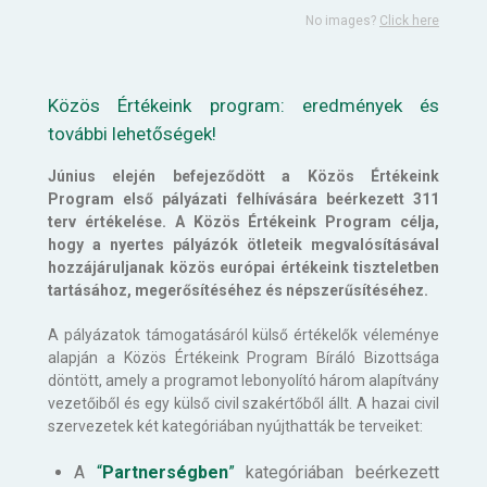
No images?
Click here
Közös Értékeink program: eredmények és
további lehetőségek!
Június elején befejeződött a Közös Értékeink
Program első pályázati felhívására beérkezett 311
terv értékelése. A Közös Értékeink Program célja,
hogy a nyertes pályázók ötleteik megvalósításával
hozzájáruljanak közös európai értékeink tiszteletben
tartásához, megerősítéséhez és népszerűsítéséhez.
A pályázatok támogatásáról külső értékelők véleménye
alapján a Közös Értékeink Program Bíráló Bizottsága
döntött, amely a programot lebonyolító három alapítvány
vezetőiből és egy külső civil szakértőből állt. A hazai civil
szervezetek két kategóriában nyújthatták be terveiket:
A
“
Partnerségben
”
kategóriában beérkezett