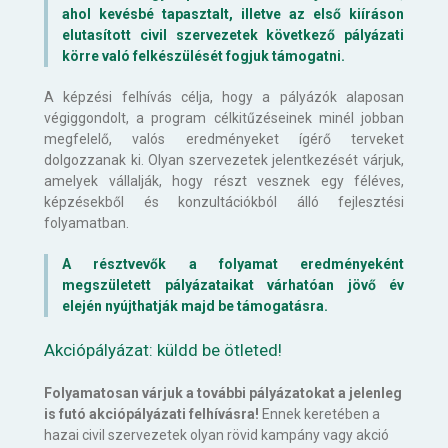
ahol kevésbé tapasztalt, illetve az első kiíráson
elutasított civil szervezetek következő pályázati
körre való felkészülését fogjuk támogatni.
A képzési felhívás célja, hogy a pályázók alaposan
végiggondolt, a program célkitűzéseinek minél jobban
megfelelő, valós eredményeket ígérő terveket
dolgozzanak ki. Olyan szervezetek jelentkezését várjuk,
amelyek vállalják, hogy részt vesznek egy féléves,
képzésekből és konzultációkból álló fejlesztési
folyamatban.
A résztvevők a folyamat eredményeként
megszületett pályázataikat várhatóan jövő év
elején nyújthatják majd be támogatásra.
Akciópályázat: küldd be ötleted!
Folyamatosan várjuk a további pályázatokat a jelenleg
is futó akciópályázati felhívásra!
Ennek keretében a
hazai civil szervezetek olyan rövid kampány vagy akció