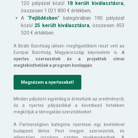
120 pályázat közül
18 került kiválasztásra
,
összesen 1 021 800 € értékben;
A
“
Fejlődésben
”
kategóriában 190 pályázat
közül
25 került kiválasztásra
,
összesen 453
520 € értékben.
A Bíráló Bizottság ülésén megfigyelőként részt vett az
Európai Bizottság Magyarországi képviselete is.
A
nyertes szervezetek és a projektek címei
megtekinthetőek a program honlapján:
Megnézem a nyerteseket!
Minden pályázót egyénileg is értesítünk az eredményről,
és a nyertes pályázókkal a következő hetekben
megkötjük a támogatási szerződéseket.
A Partnerségben kategória nyertesei egy kivételével
budapesti illetve Pest megyei szervezetek, és
jellemzően országos szinten tevékenykednek. A