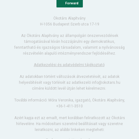
Forward
Ökotárs Alapítvány
H-1056 Budapest Szerb utca 17-19
Az Ökotárs Alapítvány az állampolgári önszerveződések
támogatásával kíván hozzájárulni egy demokratikus,
fenntartható és igazságos társadalom, valamint a nyilvánosság
részvételén alapuló intézményrendszer fejlődéséhez.
Adatkezelési és adatvédelmi tájékoztató
Az adatokban történt változások átvezetetését, az adatok
helyesbítését vagy törlését az adatkezelő info@okotars.hu
címére küldött levél útján lehet kérelmezni.
További információ: Móra Veronika, igazgató, Ökotárs Alapítvány,
+36-1-411-3510
Azért kapja ezt az emailt, mert korábban feliratkozott az Ökotárs
hírlevelére. Ha módosítani szeretné beállításait vagy szeretne
leiratkozni, az alábbi linkeken megteheti: