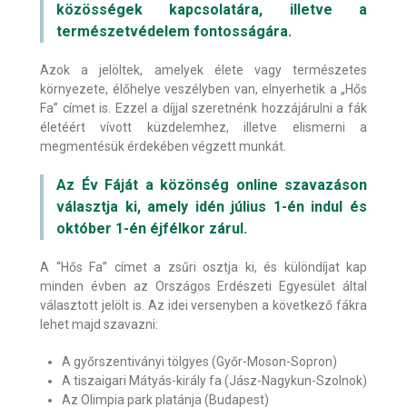
közösségek kapcsolatára, illetve a
természetvédelem fontosságára.
Azok a jelöltek, amelyek élete vagy természetes
környezete, élőhelye veszélyben van, elnyerhetik a „Hős
Fa” címet is. Ezzel a díjjal szeretnénk hozzájárulni a fák
életéért vívott küzdelemhez, illetve elismerni a
megmentésük érdekében végzett munkát.
Az Év Fáját a közönség online szavazáson
választja ki, amely idén július 1-én indul és
október 1-én éjfélkor zárul.
A “Hős Fa” címet a zsűri osztja ki, és különdíjat kap
minden évben az Országos Erdészeti Egyesület által
választott jelölt is. Az idei versenyben a következő fákra
lehet majd szavazni:
A győrszentiványi tölgyes (Győr-Moson-Sopron)
A tiszaigari Mátyás-király fa (Jász-Nagykun-Szolnok)
Az Olimpia park platánja (Budapest)