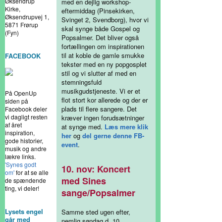
Øksendrup
med en dejlig workshop-
Kirke,
eftermiddag (Pinsekirken,
Øksendrupvej 1,
Svinget 2, Svendborg), hvor vi
5871 Frørup
skal synge både Gospel og
(Fyn)
Popsalmer. Det bliver også
fortællingen om inspirationen
til at koble de gamle smukke
FACEBOOK
tekster med en ny popgosplet
stil og vi slutter af med en
stemningsfuld
musikgudstjeneste. Vi er et
På OpenUp
flot stort kor allerede og der er
siden på
plads til flere sangere. Det
Facebook deler
vi dagligt resten
kræver ingen forudsætninger
af året
at synge med.
Læs mere klik
inspiration,
her
og
del gerne denne FB-
gode historier,
event
.
musik og andre
lækre links.
'Synes godt
10. nov: Koncert
om'
for at se alle
med Sines
de spændende
ting, vi deler!
sange/Popsalmer
Lysets engel
Samme sted ugen efter,
går med
nemlig søndag d. 10.