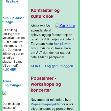
Ryslinge
Kontraster og
kulturchok
Kun 2 pladser
tilbage
Afrika var SÅ
På onsdag
spændende at
(30.10) har vi
opleve, og jeg fordøjer rejsen
VokalDeLuxe på
og alt fra Kilimanjaros kulde til
Café Købehavn
Zanzibars hede
her på min
i Hillerød kl. 18-
blog
, hvis du vil læse mere
21. Det koster
om ALT det, der har sat det
350 kr og der er
hele sådan i perspektiv.
få ledige
pladser tilbage.
Vil du med?
KLIK HER og gå til bloggen
KLIK HER
Popsalmer -
Arnes
workshops og
Englevinger
koncerter
November er måneden, hvor
Der er stadig
Popsalme-projektet
for alvor
masser af
bliver lanceret og præsenteret