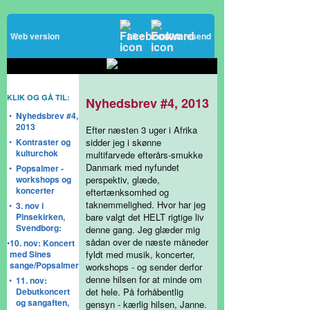
Web version
Like
Videresend
KLIK OG GÅ TIL:
Nyhedsbrev #4, 2013
•
Nyhedsbrev #4,
2013
Efter næsten 3 uger i Afrika
•
Kontraster og
sidder jeg i skønne
kulturchok
multifarvede efterårs-smukke
Danmark med nyfundet
•
Popsalmer -
workshops og
perspektiv, glæde,
koncerter
eftertænksomhed og
taknemmelighed. Hvor har jeg
•
3. nov i
Pinsekirken,
bare valgt det HELT rigtige liv
Svendborg:
denne gang. Jeg glæder mig
sådan over de næste måneder
•
10. nov: Koncert
med Sines
fyldt med musik, koncerter,
sange/Popsalmer
workshops - og sender derfor
denne hilsen for at minde om
•
11. nov:
Debutkoncert
det hele. På forhåbentlig
og sangaften,
gensyn - kærlig hilsen, Janne.