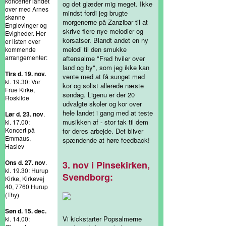
koncerter landet
og det glæder mig meget. Ikke
over med Arnes
mindst fordi jeg brugte
skønne
morgenerne på Zanzibar til at
Englevinger og
skrive flere nye melodier og
Evigheder. Her
korsatser. Blandt andet en ny
er listen over
melodi til den smukke
kommende
arrangementer:
aftensalme "Fred hviler over
land og by", som jeg ikke kan
Tirs d. 19. nov.
vente med at få sunget med
kl. 19.30: Vor
kor og solist allerede næste
Frue Kirke,
søndag. Ligenu er der 20
Roskilde
udvalgte skoler og kor over
hele landet i gang med at teste
Lør d. 23. nov
.
musikken af - stor tak til dem
kl. 17.00:
Koncert på
for deres arbejde. Det bliver
Emmaus,
spændende at høre feedback!
Haslev
Ons d. 27. nov
.
3. nov i Pinsekirken,
kl. 19.30: Hurup
Svendborg:
Kirke, Kirkevej
40, 7760 Hurup
(Thy)
Søn d. 15. dec.
Vi kickstarter Popsalmerne
kl. 14.00: