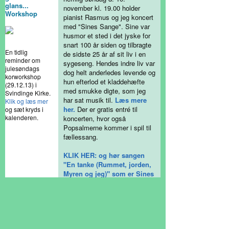
glans...
november kl. 19.00 holder
Workshop
pianist Rasmus og jeg koncert
med "Sines Sange". Sine var
husmor et sted i det jyske for
snart 100 år siden og tilbragte
En tidlig
de sidste 25 år af sit liv i en
reminder om
sygeseng. Hendes indre liv var
julesøndags
dog helt anderledes levende og
korworkshop
hun efterlod et kladdehæfte
(29.12.13) i
med smukke digte, som jeg
Svindinge Kirke.
har sat musik til.
Læs mere
Klik og læs mer
her.
Der er gratis entré til
og sæt kryds i
kalenderen.
koncerten, hvor også
Popsalmerne kommer i spil til
fællessang.
KLIK HER: og hør sangen
"En tanke (Rummet, jorden,
Myren og jeg)" som er Sines
fortælling om mikro- og
makrokosmos.
11. nov: