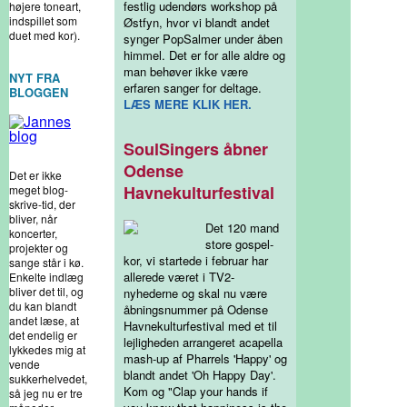
festlig udendørs workshop på
højere toneart,
indspillet som
Østfyn, hvor vi blandt andet
duet med kor).
synger PopSalmer under åben
himmel. Det er for alle aldre og
man behøver ikke være
NYT FRA
erfaren sanger for deltage.
BLOGGEN
LÆS MERE KLIK HER.
SoulSingers åbner
Odense
Det er ikke
Havnekulturfestival
meget blog-
skrive-tid, der
bliver, når
Det 120 mand
koncerter,
store gospel-
projekter og
kor, vi startede i februar har
sange står i kø.
allerede været i TV2-
Enkelte indlæg
bliver det til, og
nyhederne og skal nu være
du kan blandt
åbningsnummer på Odense
andet læse, at
Havnekulturfestival med et til
det endelig er
lejligheden arrangeret acapella
lykkedes mig at
mash-up af Pharrels 'Happy' og
vende
blandt andet 'Oh Happy Day'.
sukkerhelvedet,
Kom og "Clap your hands if
så jeg nu er tre