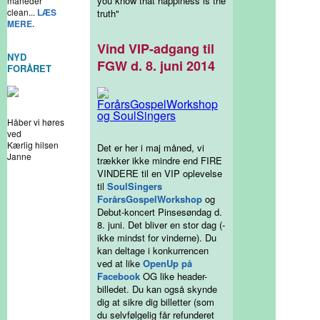
you know that happiness is the
måneder
clean...
LÆS
truth"
MERE.
Vind VIP-adgang til
NYD
FGW d. 8. juni 2014
FORÅRET
Håber vi høres
ved
Kærlig hilsen
Det er her i maj måned, vi
Janne
trækker ikke mindre end FIRE
VINDERE til en VIP oplevelse
til
SoulSingers
ForårsGospelWorkshop
og
Debut-koncert Pinsesøndag d.
8. juni. Det bliver en stor dag (-
ikke mindst for vinderne). Du
kan deltage i konkurrencen
ved at like
OpenUp på
Facebook
OG like header-
billedet. Du kan også skynde
dig at sikre dig billetter (som
du selvfølgelig får refunderet