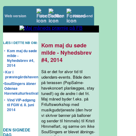
Web version
Like
Tweet
Videresend
LÆS I DETTE NB OM:
Kom maj du søde
•
Kom maj du søde
milde - Nyhedsbrev
milde -
#4, 2014
Nyhedsbrev #4,
2014
Så er det for alvor tid til
•
Kor i
præstegårdshaven
udendørs-events. Både dem
på terassen (PopSalme-
•
SoulSingers åbner
havekoncert planlægges, stay
Odense
Havnekulturfestival
tuned!) og de andre i det fri.
Maj måned byder f.eks. på
•
Vind VIP-adgang
Friluftsworkshop med
til FGW d. 8. juni
2014
musikgudstjeneste (den hvor
vi skriver bønner på balloner
og sender til himmels) til Kristi
Himmelfart, og sørme om ikke
DEN SIGNEDE
SoulSingers er blevet åbnings-
DAG