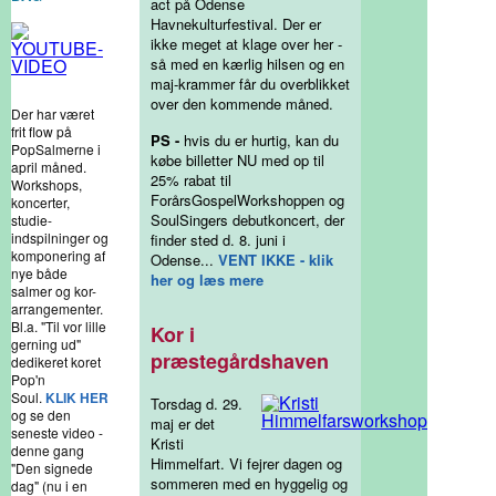
act på Odense
Havnekulturfestival. Der er
ikke meget at klage over her -
så med en kærlig hilsen og en
maj-krammer får du overblikket
over den kommende måned.
Der har været
frit flow på
PS -
hvis du er hurtig, kan du
PopSalmerne i
købe billetter NU med op til
april måned.
25% rabat til
Workshops,
ForårsGospelWorkshoppen og
koncerter,
SoulSingers debutkoncert, der
studie-
indspilninger og
finder sted d. 8. juni i
komponering af
Odense...
VENT IKKE - klik
nye både
her og læs mere
salmer og kor-
arrangementer.
Bl.a. "Til vor lille
Kor i
gerning ud"
præstegårdshaven
dedikeret koret
Pop'n
Soul.
KLIK HER
Torsdag d. 29.
og se den
maj er det
seneste video -
Kristi
denne gang
Himmelfart. Vi fejrer dagen og
"Den signede
sommeren med en hyggelig og
dag" (nu i en