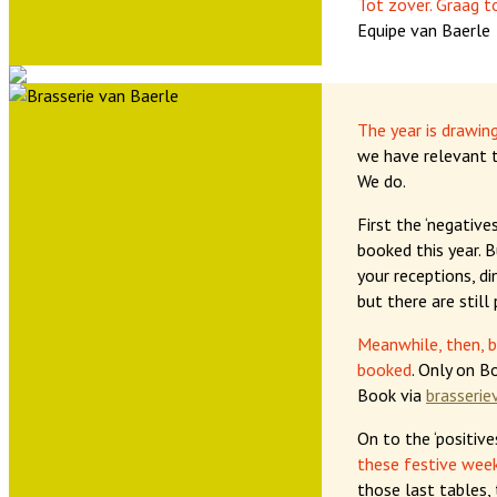
Tot zover. Graag to
Equipe van Baerle
The year is drawing
we have relevant 
We do.
First the ‘negatives
booked this year. B
your receptions, di
but there are still
Meanwhile, then, b
booked
. Only on B
Book via
brasserie
On to the ‘positives
these festive wee
those last tables, 