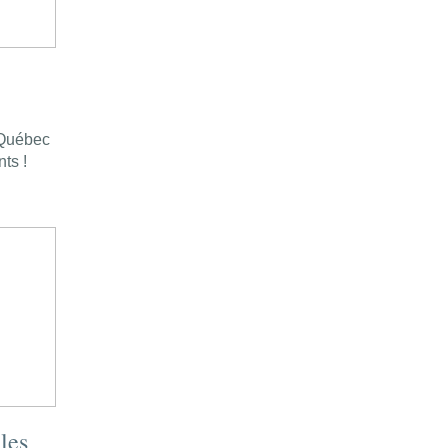
 Québec
ts !
 les