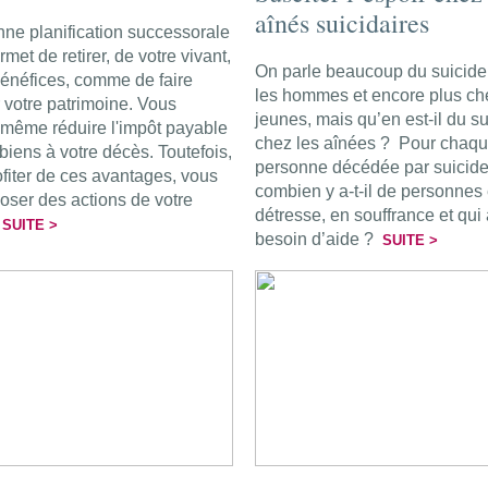
aînés suicidaires
ne planification successorale
met de retirer, de votre vivant,
On parle beaucoup du suicide
bénéfices, comme de faire
les hommes et encore plus ch
er votre patrimoine. Vous
jeunes, mais qu’en est-il du s
même réduire l'impôt payable
chez les aînées ? Pour chaq
biens à votre décès. Toutefois,
personne décédée par suicide
ofiter de ces avantages, vous
combien y a-t-il de personnes
oser des actions de votre
détresse, en souffrance et qui
!
SUITE >
besoin d’aide ?
SUITE >