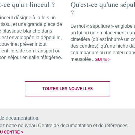
t-ce qu'un linceul ?
Qu'est-ce qu'une sépu
?
inceul désigne à la fois un
 tissu, et une grande pièce de
Le mot « sépulture » englobe 
le plastique blanche dans
un lot ou un emplacement dan
e est enveloppée la dépouille,
cimetière (où est inhumé un c
couvrir et prévenir tout
des cendres), qu'une niche d
ent, lors de son transport ou
columbarium ou un enfeu dan
son séjour en salle réfrigérée.
mausolée.
SUITE >
TOUTES LES NOUVELLES
de documentation
ez notre nouveau Centre de documentation et de références.
U CENTRE >