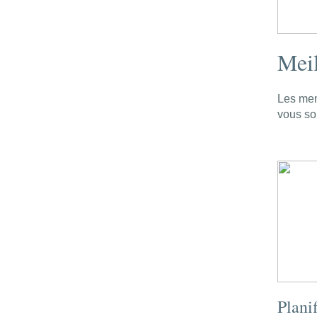
Meil
Les mem
vous so
Plani