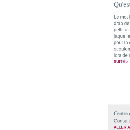
Qu'es
Le mot l
drap de
pellicu
laquell
pour la 
écoulem
lors de 
SUITE >
Centre 
Consult
ALLER A