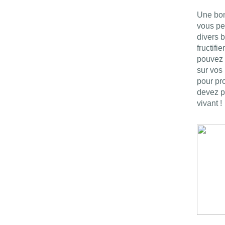
Une bon
vous per
divers 
fructifi
pouvez 
sur vos 
pour pr
devez p
vivant 