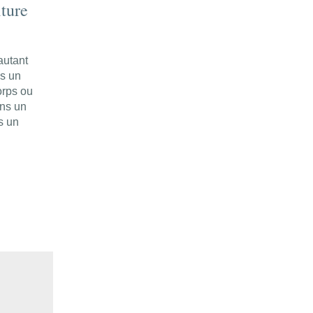
lture
autant
s un
orps ou
ans un
s un