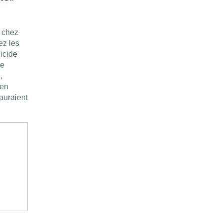
 chez
ez les
uicide
ue
,
 en
 auraient