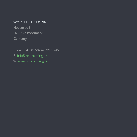
Verein
ZELLCHEMING
Neckarstr. 3
D-63322 Rödermark
Germany
Phone:
+49 (0) 6074 - 72860-45
E:
info@zellcheming.de
W:
www.zellcheming.de