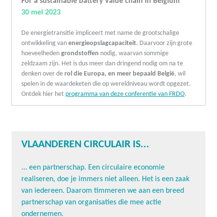
For a sustainable battery value chain in Belgium
30 mei 2023
De energietransitie impliceert met name de grootschalige
ontwikkeling van
energieopslagcapaciteit
. Daarvoor zijn grote
hoeveelheden
grondstoffen
nodig, waarvan sommige
zeldzaam zijn. Het is dus meer dan dringend nodig om na te
denken over de
rol die Europa, en meer bepaald België
, wil
spelen in de waardeketen die op wereldniveau wordt opgezet.
Ontdek hier het
programma van deze conferentie van FRDO
.
VLAANDEREN CIRCULAIR IS...
... een partnerschap. Een circulaire economie
realiseren, doe je immers niet alleen. Het is een zaak
van iedereen. Daarom timmeren we aan een breed
partnerschap van organisaties die mee actie
ondernemen.