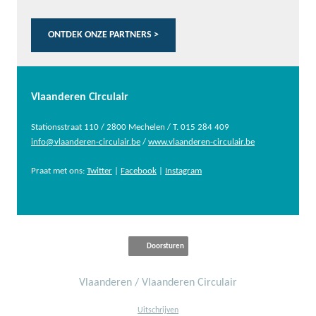
ONTDEK ONZE PARTNERS >
Vlaanderen Circulair
Stationsstraat 110 / 2800 Mechelen / T. 015 284 409
info@vlaanderen-circulair.be
/
www.vlaanderen-circulair.be
Praat met ons:
Twitter
|
Facebook
|
Instagram
Doorsturen
Vlaanderen / Vlaanderen Circulair
Uitschrijven