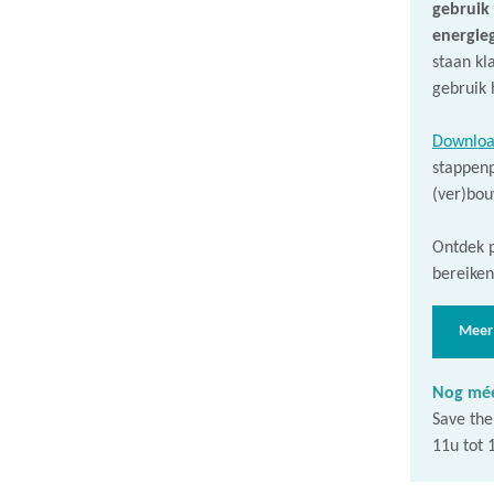
gebruik
energie
staan kl
gebruik 
Downloa
stappenp
(ver)bou
Ontdek p
bereiken
Meer 
Nog méé
Save the
11u tot 