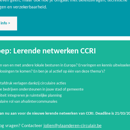
even geeft, maar ook hoe je omgaat met beleidsvragen, technische
gen en verzekerbaarheid.
info >
ep: Lerende netwerken CCRI
ren van en met andere lokale besturen in Europa? Ervaringen en kennis uitwissele
lossingen te komen? En ben je al actief op één van deze thema’s?
afdruk verlagen dankzij circulaire acties
ire bedrijven ondersteunen in jouw stad of gemeente
iteit integreren je ruimtelijke planning
ulaire rol van afvalintercommunales
an nu aan voor de nieuwe lerende netwerken van CCRI. Deadline is 21/03/2
nog vragen? Contacteer
jolien@vlaanderen-circulair.be