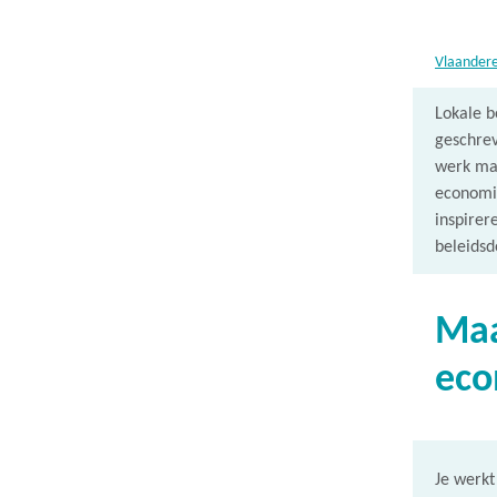
Vlaander
Lokale b
geschrev
werk mak
economie
inspirer
beleidsd
Maa
eco
Je werkt