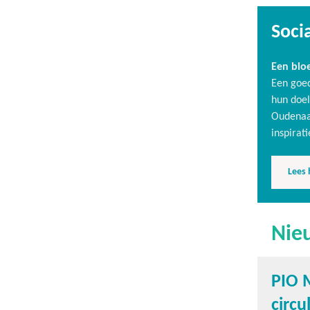
Socia
Een blo
Een goed
hun doel
Oudenaar
inspirat
Lees 
Nie
PIO 
circu