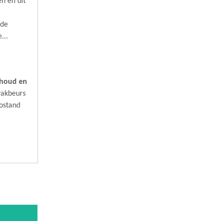
n en uit
.
 de
...
rhoud en
vakbeurs
fostand