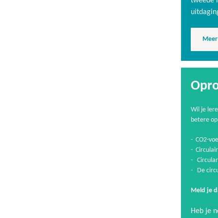
tweede l
uitdagin
Meer 
Opro
Wil je le
betere op
- CO2-voet
- Circula
- Circular
- De circ
Meld je d
Heb je 