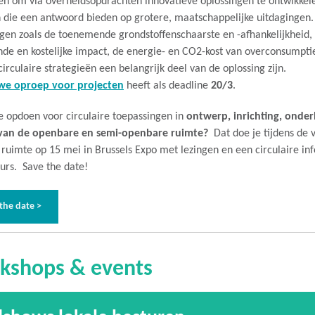
n om via overheidsopdrachten innovatieve oplossingen te ontwikkele
n die een antwoord bieden op grotere, maatschappelijke uitdagingen
gen zoals de toenemende grondstoffenschaarste en -afhankelijkheid,
nde en kostelijke impact, de energie- en CO2-kost van overconsumptie
circulaire strategieën een belangrijk deel van de oplossing zijn.
we oproep voor projecten
heeft als deadline
20/3
.
ie opdoen voor circulaire toepassingen in
ontwerp, inrichting, onde
van de openbare en semi-openbare ruimte?
Dat doe je tijdens de 
 ruimte op 15 mei in Brussels Expo met lezingen en een circulaire in
urs. Save the date!
the date >
kshops & events