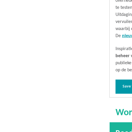
overhede
te teste
Uitdagin
vervuile
waarbij 
De
nieu
Inspirat
beheer 
publieke
op de be
Save 
Wor