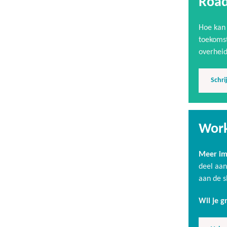
Road
Hoe kan 
toekomst
overheid
Schrij
Work
Meer im
deel aan
aan de s
Wil je 