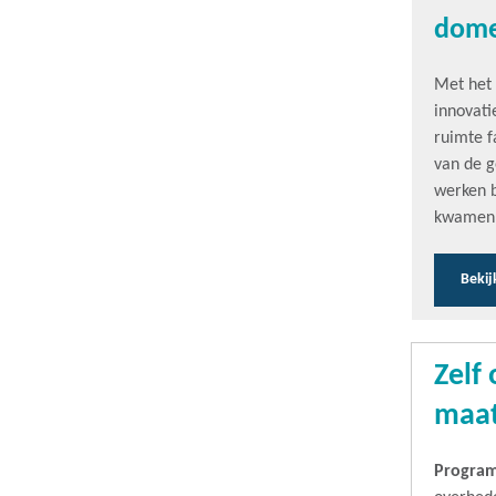
dome
Met het
innovati
ruimte f
van de g
werken 
kwamen e
Bekij
Zelf
maat
Program