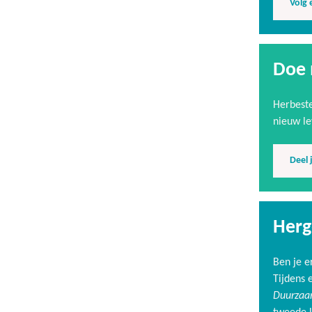
Volg 
Doe 
Herbeste
nieuw le
Deel 
Herg
Ben je e
Tijdens 
Duurza