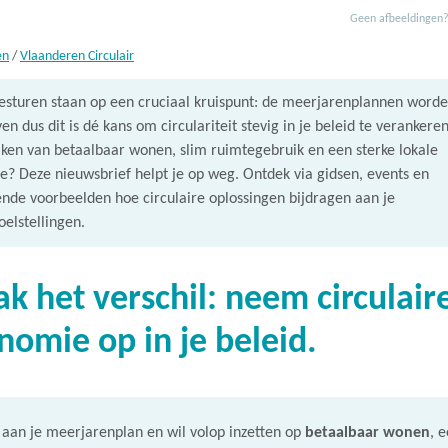
Geen afbeeldingen
en
/
Vlaanderen Circulair
esturen staan op een cruciaal kruispunt: de meerjarenplannen word
en dus dit is dé kans om circulariteit stevig in je beleid te verankeren
en van betaalbaar wonen, slim ruimtegebruik en een sterke lokale
? Deze nieuwsbrief helpt je op weg. Ontdek via gidsen, events en
ende voorbeelden hoe circulaire oplossingen bijdragen aan je
oelstellingen.
k het verschil: neem circulair
nomie op in je beleid.
 aan je meerjarenplan en wil volop inzetten op
betaalbaar wonen
, 