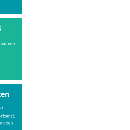
5
laat een
ten
or?
oekomst
,
len een