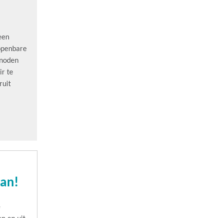
een
 openbare
 noden
ir te
ruit
kan!
e