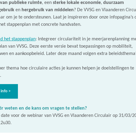
 van publieke ruimte
, een
sterke lokale economie
,
duurzaam
gebruik
en
hergebruik van middelen
? De VVSG en Vlaanderen Circu
aar om je te ondersteunen. Laat je inspireren door onze infopagina’s 
het stappenplan met concrete handvaten.
d het stappenplan
: Integreer circulariteit in je meerjarenplanning m
lan van VVSG. Deze eerste versie bevat toepassingen op mobiliteit,
wen en aankoopbeleid. Later deze maand volgen extra beleidsthema’
er thema hoe circulaire acties je kunnen helpen je doelstellingen te
.
info >
r weten en de kans om vragen te stellen?
 date voor de webinar van VVSG en Vlaanderen Circulair op 31/03/2
12u30.