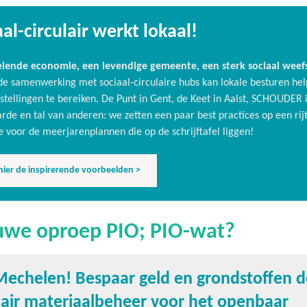
al-circulair werkt lokaal!
eiende economie, een levendige gemeente, een sterk sociaal weef
e samenwerking met sociaal-circulaire hubs kan lokale besturen he
stellingen te bereiken. De Punt in Gent, de Keet in Aalst, SCHOUDER 
de en tal van anderen: we zetten een paar best practices op een rijt
ie voor de meerjarenplannen die op de schrijftafel liggen!
hier de inspirerende voorbeelden >
uwe oproep PIO; PIO-wat?
Mechelen! Bespaar geld en grondstoffen 
lair materiaalbeheer voor het openbaar