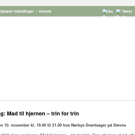
Opdater indstillinger
|
Afmeld
Like
Tweet
: Mad til hjernen – trin for trin
 10. november kl. 19.00 til 21.00 hos Nørbys Grøntsager på Stevns
l 2023 skrev jeg bogen ”Mad til hjernen – trin for trin”. Den udsprang af mit ar