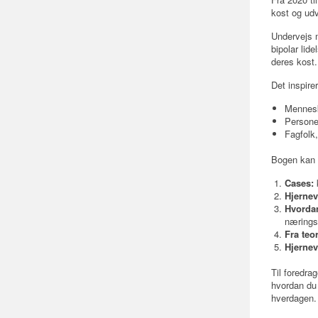
kost og udv
Undervejs 
bipolar lid
deres kost.
Det inspire
Mennesk
Personer
Fagfolk
Bogen kan l
Cases:
Hjerne
Hvordan
nærings
Fra teor
Hjernev
Til foredrag
hvordan du 
hverdagen.