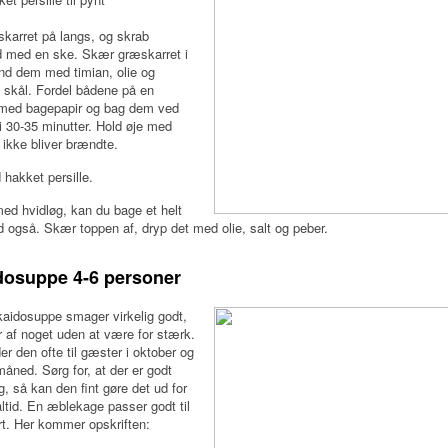
karret på langs, og skrab
d med en ske. Skær græskarret i
nd dem med timian, olie og
n skål. Fordel bådene på en
med bagepapir og bag dem ved
i 30-35 minutter. Hold øje med
ikke bliver brændte.
hakket persille.
med hvidløg, kan du bage et helt
 også. Skær toppen af, dryp det med olie, salt og peber.
dosuppe 4-6 personer
aidosuppe smager virkelig godt,
 af noget uden at være for stærk.
der den ofte til gæster i oktober og
ned. Sørg for, at der er godt
, så kan den fint gøre det ud for
tid. En æblekage passer godt til
t. Her kommer opskriften: