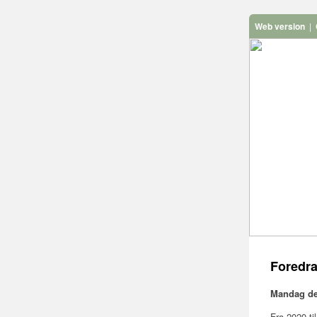
Web version
|
Foredrag
Mandag den
Fra 2020 ti