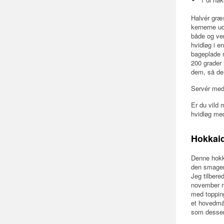
Halvér græs
kernerne u
både og ve
hvidløg i e
bageplade 
200 grader 
dem, så de 
Servér med 
Er du vild 
hvidløg med
Hokkai
Denne hokk
den smager
Jeg tilbere
november må
med topping
et hovedmål
som desser