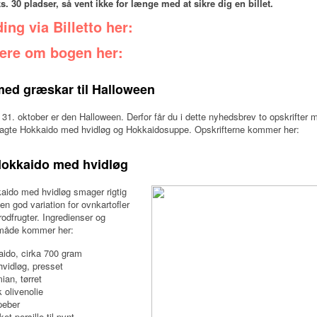
s. 30 pladser, så vent ikke for længe med at sikre dig en billet.
ing via Billetto her:
re om bogen her:
med græskar til Halloween
31. oktober er den Halloween. Derfor får du i dette nyhedsbrev to opskrifter 
agte Hokkaido med hvidløg og Hokkaidosuppe. Opskrifterne kommer her:
Hokkaido med hvidløg
aido med hvidløg smager rigtig
 en god variation for ovnkartofler
 rodfrugter. Ingredienser og
måde kommer her:
ido, cirka 700 gram
hvidløg, presset
mian, tørret
 olivenolie
peber
ket persille til pynt