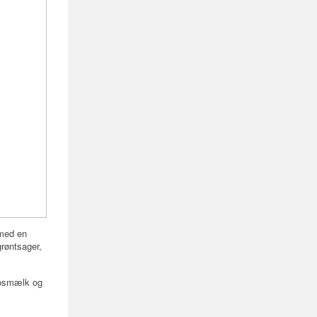
 med en
røntsager,
okosmælk og