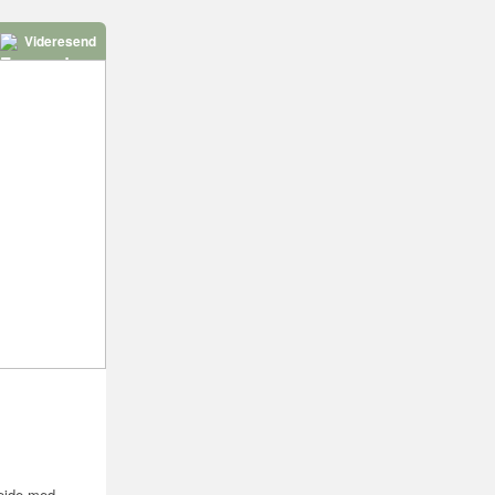
Videresend
bejde med