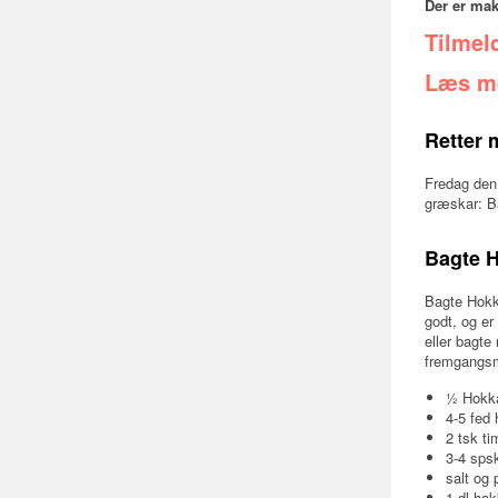
Der er mak
Tilmeld
Læs me
Retter 
Fredag den 
græskar: B
Bagte 
Bagte Hokk
godt, og er
eller bagte
fremgangs
½ Hokka
4-5 fed 
2 tsk ti
3-4 spsk
salt og 
1 dl hak