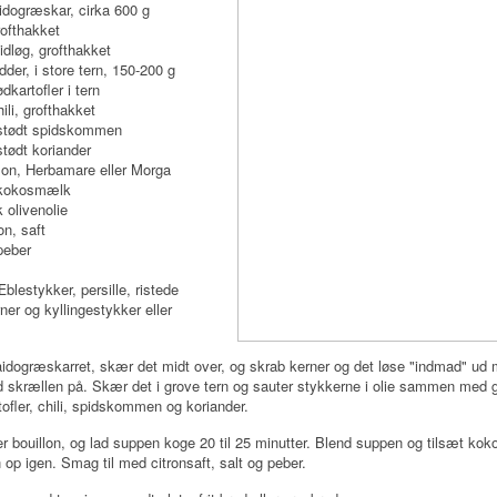
idogræskar, cirka 600 g
rofthakket
idløg, grofthakket
dder, i store tern, 150-200 g
dkartofler i tern
ili, grofthakket
stødt spidskommen
tødt koriander
llon, Herbamare eller Morga
 kokosmælk
 olivenolie
on, saft
peber
blestykker, persille, ristede
er og kyllingestykker eller
idogræskarret, skær det midt over, og skrab kerner og det løse "indmad" ud
 skrællen på. Skær det i grove tern og sauter stykkerne i olie sammen med g
tofler, chili, spidskommen og koriander.
ter bouillon, og lad suppen koge 20 til 25 minutter. Blend suppen og tilsæt k
op igen. Smag til med citronsaft, salt og peber.