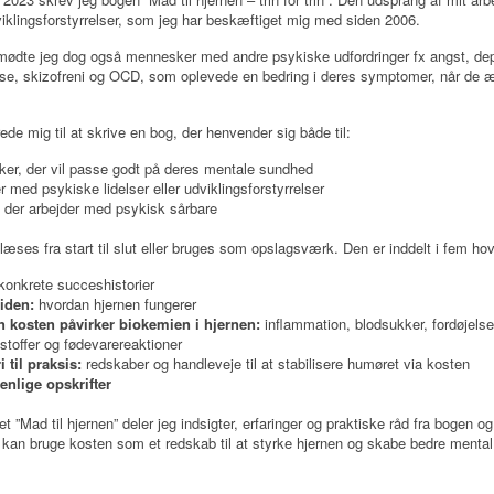
iklingsforstyrrelser, som jeg har beskæftiget mig med siden 2006.
mødte jeg dog også mennesker med andre psykiske udfordringer fx angst, de
else, skizofreni og OCD, som oplevede en bedring i deres symptomer, når de
rede mig til at skrive en bog, der henvender sig både til:
er, der vil passe godt på deres mentale sundhed
 med psykiske lidelser eller udviklingsforstyrrelser
, der arbejder med psykisk sårbare
æses fra start til slut eller bruges som opslagsværk. Den er inddelt i fem h
konkrete succeshistorier
viden:
hvordan hjernen fungerer
 kosten påvirker biokemien i hjernen:
inflammation, blodsukker, fordøjelse
stoffer og fødevarereaktioner
i til praksis:
redskaber og handleveje til at stabilisere humøret via kosten
enlige opskrifter
et ”Mad til hjernen” deler jeg indsigter, erfaringer og praktiske råd fra bogen og
kan bruge kosten som et redskab til at styrke hjernen og skabe bedre mental