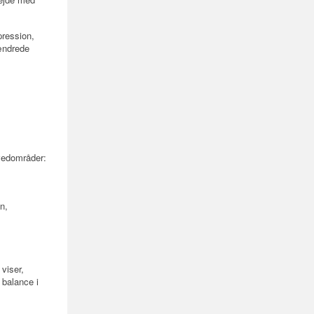
pression,
 ændrede
ovedområder:
n,
 viser,
 balance i