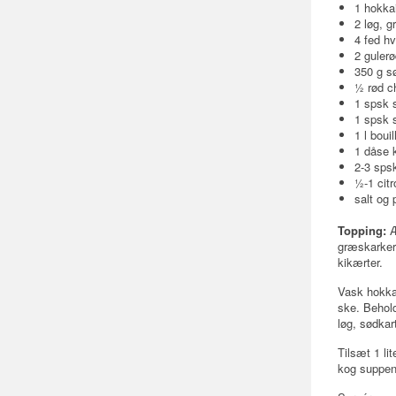
1 hokka
2 løg, g
4 fed hv
2 gulerø
350 g sø
½ rød ch
1 spsk 
1 spsk s
1 l boui
1 dåse
2-3 spsk
½-1 citr
salt og 
Topping:
Æ
græskarkern
kikærter.
Vask hokka
ske. Behold
løg, sødkar
Tilsæt 1 li
kog suppen 