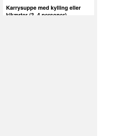
Karrysuppe med kylling eller
kikærter (3–4 personer)
Her får du opskriften
på en af mine
favoritsupper. Den er nem at tilberede i større
portioner og god til fryseren.
Ingredienser
:
2 gulerødder
1 æble
300 g sødekartoffel
1 spsk olivenolie
1 spsk stærk karry
2 cm revet ingefær
1 dåse kokosmælk
½ l grøntsagsbouillon
Saft af ½–1 citron
Salt og peber
200 g kyllingebryst eller kogte kikærter
1 spsk stødt koriander
Topping: æbler, kål, nødder og kerner