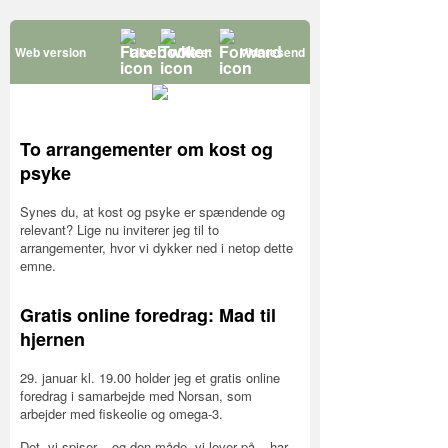
Web version
Like
Tweet
Videresend
To arrangementer om kost og
psyke
Synes du, at kost og psyke er spændende og
relevant? Lige nu inviterer jeg til to
arrangementer, hvor vi dykker ned i netop dette
emne.
Gratis online foredrag: Mad til
hjernen
29. januar kl. 19.00 holder jeg et gratis online
foredrag i samarbejde med Norsan, som
arbejder med fiskeolie og omega-3.
Det, vi spiser – og den måde, vi lever på – har