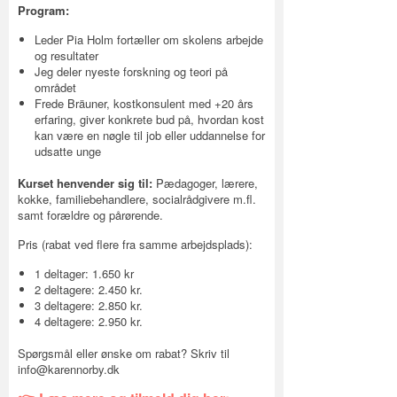
Program:
Leder Pia Holm fortæller om skolens arbejde
og resultater
Jeg deler nyeste forskning og teori på
området
Frede Bräuner, kostkonsulent med +20 års
erfaring, giver konkrete bud på, hvordan kost
kan være en nøgle til job eller uddannelse for
udsatte unge
Kurset henvender sig til:
Pædagoger, lærere,
kokke, familiebehandlere, socialrådgivere m.fl.
samt forældre og pårørende.
Pris (rabat ved flere fra samme arbejdsplads):
1 deltager: 1.650 kr
2 deltagere: 2.450 kr.
3 deltagere: 2.850 kr.
4 deltagere: 2.950 kr.
Spørgsmål eller ønske om rabat? Skriv til
info@karennorby.dk