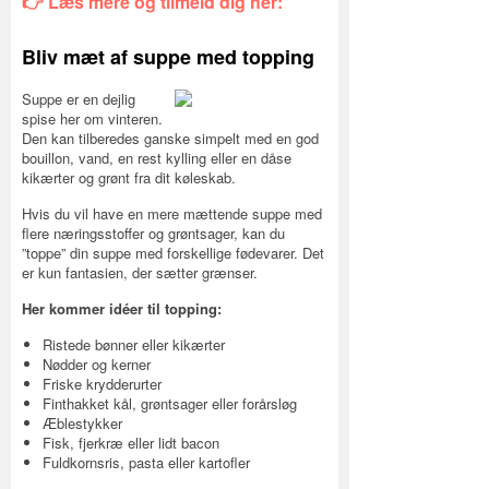
👉 Læs mere og tilmeld dig her:
Bliv mæt af suppe med topping
Suppe er en dejlig
spise her om vinteren.
Den kan tilberedes ganske simpelt med en god
bouillon, vand, en rest kylling eller en dåse
kikærter og grønt fra dit køleskab.
Hvis du vil have en mere mættende suppe med
flere næringsstoffer og grøntsager, kan du
”toppe” din suppe med forskellige fødevarer. Det
er kun fantasien, der sætter grænser.
Her kommer idéer til topping:
Ristede bønner eller kikærter
Nødder og kerner
Friske krydderurter
Finthakket kål, grøntsager eller forårsløg
Æblestykker
Fisk, fjerkræ eller lidt bacon
Fuldkornsris, pasta eller kartofler