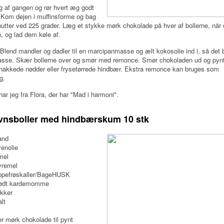
g af gangen og rør hvert æg godt
. Kom dejen i muffinsforme og bag
utter ved 225 grader. Læg et stykke mørk chokolade på hver af bollerne, nå
, og lad dem køle af.
Blend mandler og dadler til en marcipanmasse og ælt kokosolie ind i, så det bl
asse. Skær bollerne over og smør med remonce. Smør chokoladen ud og pyn
hakkede nødder eller frysetørrede hindbær. Ekstra remonce kan bruges som
g.
har jeg fra Flora, der har "Mad i harmoni".
vnsboller med hindbærskum 10 stk
and
venolie
mel
vremel
oppefrøskaller/BageHUSK
tødt kardemomme
ukker
lt
r mørk chokolade til pynt