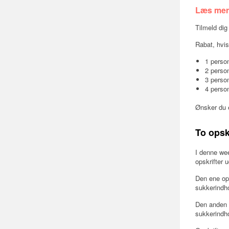
Læs mer
Tilmeld dig
Rabat, hvis
1 person
2 person
3 person
4 person
Ønsker du e
To opsk
I denne wee
opskrifter 
Den ene ops
sukkerindho
Den anden m
sukkerindho