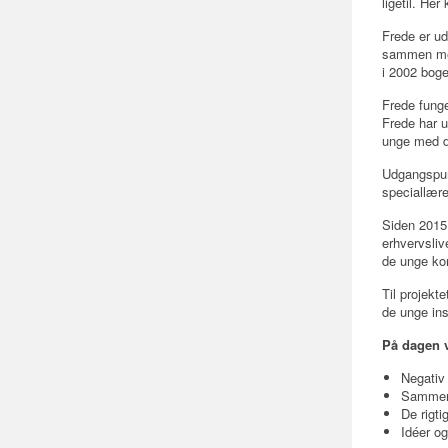
ligetil. He
Frede er ud
sammen med
i 2002 boge
Frede funge
Frede har u
unge med d
Udgangspunk
speciallære
Siden 2015 
erhvervsliv
de unge kom
Til projekt
de unge ins
På dagen v
​Negati
Sammenh
De rigti
Idéer og