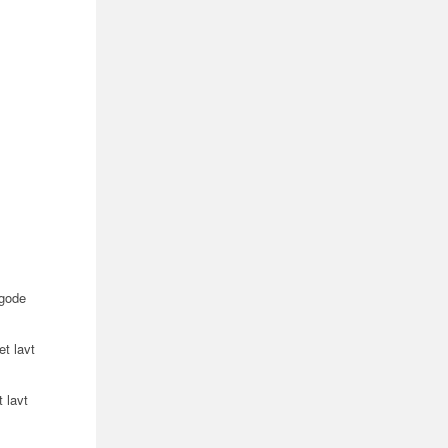
 gode
t lavt
 lavt