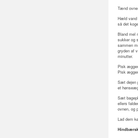
Tænd ovnen
Hæld vand o
så det koge
Bland mel 
sukker og s
sammen me
gryden af v
minutter.
Pisk æggen
Pisk æggema
Sæt dejen 
et hønseæ
Sæt bagepla
ellers fal
ovnen, og 
Lad dem kø
Hindbærs