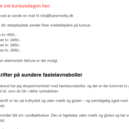
e om kursusdagen her:
 ved at sende en mail til info@karennorby.dk
 din arbejdsplads sender flere medarbejdere på kursus:
 kr.1650,-
er kr. 2450,-
er kr. 2850,-
er kr. 2950,-
n elektronisk faktura er det muligt.​
rifter på sundere fastelavnsboller
kend har jeg eksperimenteret med fastelavnsboller, og det er der kommet to
ud af, som du får i dette nyhedsbrev.
krift er lav på kulhydrat og uden mælk og gluten – og selvfølgelig også med e
ld.
inder lidt om vandbakkelser. Den er ligeledes uden mælk og gluten og har et
ld.