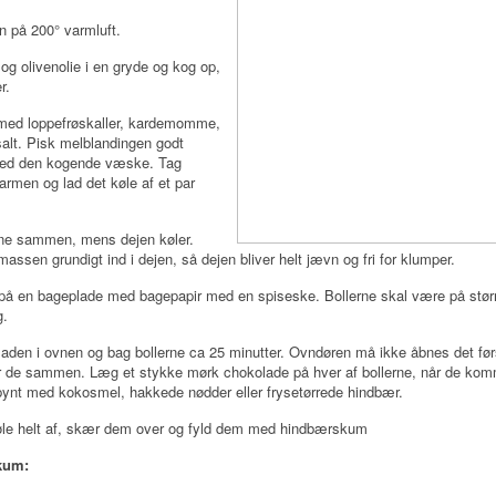
 på 200° varmluft.
g olivenolie i en gryde og kog op,
r.
med loppefrøskaller, kardemomme,
alt. Pisk melblandingen godt
d den kogende væske. Tag
armen og lad det køle af et par
e sammen, mens dejen køler.
ssen grundigt ind i dejen, så dejen bliver helt jævn og fri for klumper.
på en bageplade med bagepapir med en spiseske. Bollerne skal være på stør
g.
den i ovnen og bag bollerne ca 25 minutter. Ovndøren må ikke åbnes det før
der de sammen. Læg et stykke mørk chokolade på hver af bollerne, når de kom
pynt med kokosmel, hakkede nødder eller frysetørrede hindbær.
le helt af, skær dem over og fyld dem med hindbærskum
kum: