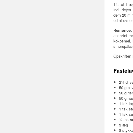
Tilsæt 1 æ
ind i dejen
dem 20 min
ud af ovnen
Remonce:
ensartet m
kokosmel, 
smørepålæ
Opskriften 
Fastela
2¼ dl v
50 g oli
50 g ris
50 g ha
1 tsk l
1 tsk s
1 tsk s
½ tsk sa
3 æg
8 stykke