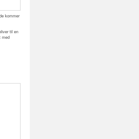
r de kommer
iver til en
t med