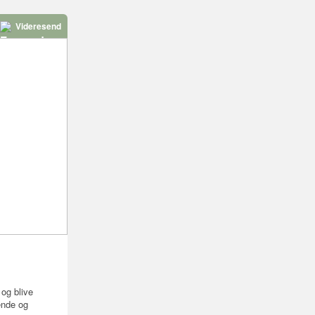
Videresend
og blive
ende og