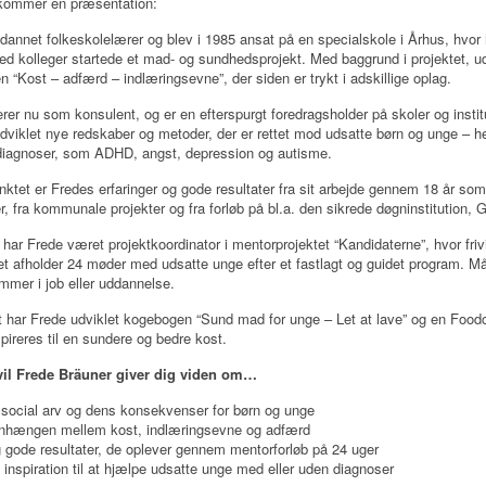
r kommer en præsentation:
dannet folkeskolelærer og blev i 1985 ansat på en specialskole i Århus, hvor
 kolleger startede et mad- og sundhedsprojekt. Med baggrund i projektet, u
n “Kost – adfærd – indlæringsevne”, der siden er trykt i adskillige oplag.
rer nu som konsulent, og er en efterspurgt foredragsholder på skoler og instit
dviklet nye redskaber og metoder, der er rettet mod udsatte børn og unge – h
iagnoser, som ADHD, angst, depression og autisme.
tet er Fredes erfaringer og gode resultater fra sit arbejde gennem 18 år som
r, fra kommunale projekter og fra forløb på bl.a. den sikrede døgninstitution, 
har Frede været projektkoordinator i mentorprojektet “Kandidaterne”, hvor frivil
et afholder 24 møder med udsatte unge efter et fastlagt og guidet program. Mål
mer i job eller uddannelse.
et har Frede udviklet kogebogen “Sund mad for unge – Let at lave” og en Foo
pireres til en sundere og bedre kost.
il Frede Bräuner giver dig viden om…
v social arv og dens konsekvenser for børn og unge
ængen mellem kost, indlæringsevne og adfærd
g gode resultater, de oplever gennem mentorforløb på 24 uger
 inspiration til at hjælpe udsatte unge med eller uden diagnoser