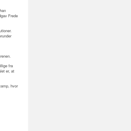
 han
dgav Frede
utioner.
erunder
Grenen.
lige fra
et er, at
dcamp, hvor