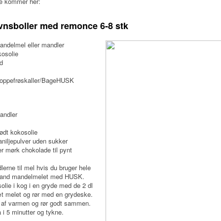
ne kommer her:
vnsboller med remonce 6-8 stk
andelmel eller mandler
kosolie
nd
loppefrøskaller/BageHUSK
andler
ødt kokosolie
aniljepulver uden sukker
r mørk chokolade til pynt
erne til mel hvis du bruger hele
land mandelmelet med HUSK.
olie i kog i en gryde med de 2 dl
æt melet og rør med en grydeske.
 af varmen og rør godt sammen.
 i 5 minutter og tykne.