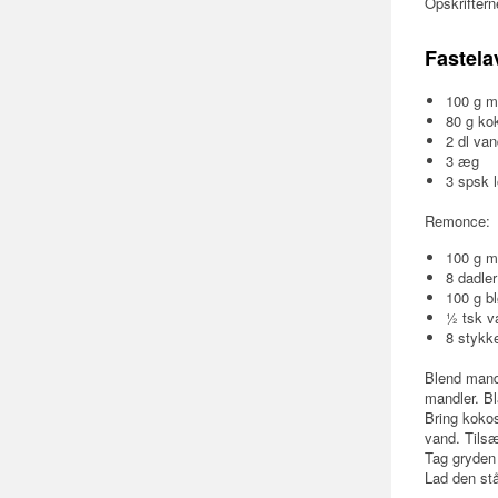
Opskrifter
Fastela
100 g m
80 g ko
2 dl va
3 æg
3 spsk 
Remonce:
100 g m
8 dadler
100 g bl
½ tsk v
8 stykke
Blend mandl
mandler. B
Bring kokos
vand. Tils
Tag gryden
Lad den stå