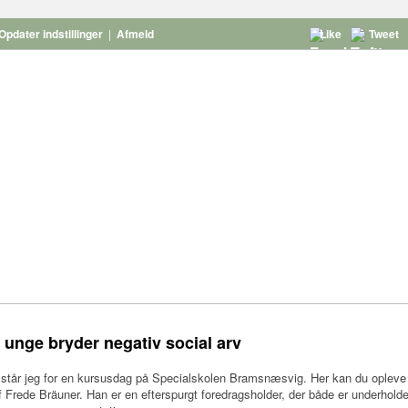
Opdater indstillinger
|
Afmeld
Like
Tweet
 unge bryder negativ social arv
 står jeg for en kursusdag på Specialskolen Bramsnæsvig. Her kan du opleve 
af Frede Bräuner. Han er en efterspurgt foredragsholder, der både er underhold