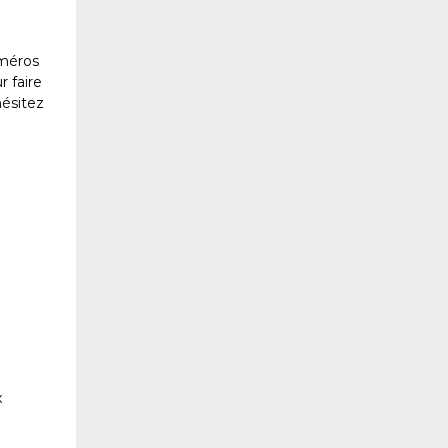
uméros
 faire
hésitez
x