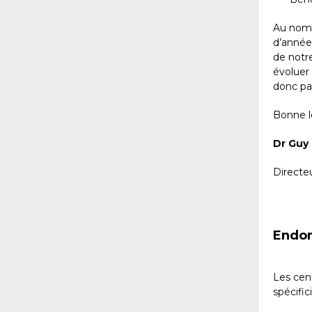
Au nom d
d’année,
de notr
évoluer 
donc pa
Bonne l
Dr Guy
Directe
Endom
Les cent
spécific