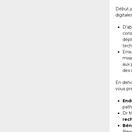
Début j
digitale
D’ab
cons
dépl
tech
Ensu
mise
aux 
des 
En deho
vous pré
End
path
Dr M
rec
Bén
Béné