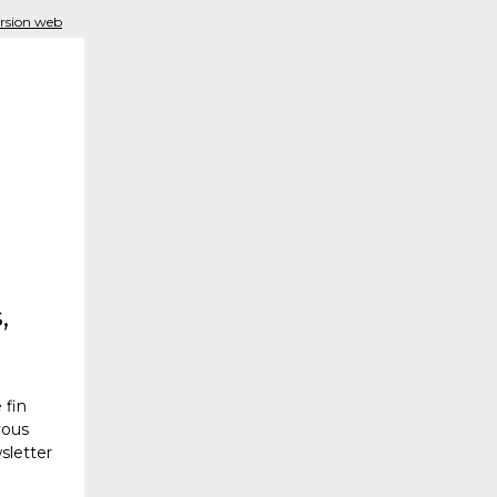
rsion web
,
 fin
vous
sletter