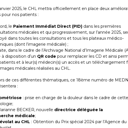
anvier 2025, le CHL mettra officiellement en place deux améliora
s pour nos patients :
ord, le
Paiement Immédiat Direct (PID)
dans les premières
ultations médicales et qui progressivement, sur l’année 2025, se
oyé dans toutes les consultations et tous les plateaux médico-
niques (dont l’imagerie médicale) ;
ite, dans le cadre de l’Archivage National d’Imagerie Médicale (A
 à disposition d’un
QR code
pour remplacer les CD et ainsi per
patients et à leur(s) médecin(s) un accès et un téléchargement fa
images médicales réalisées au CHL.
rs de ces différentes thématiques, ce 18ème numéro de ME
sentera :
ométriose
: prise en charge de la douleur dans le cadre de cett
ologie;
arianne BECKER, nouvelle
directrice déléguée la
herche médicale
;
évolat au CHL
: Obtention du Prix spécial 2024 par l’Agence du
volat.