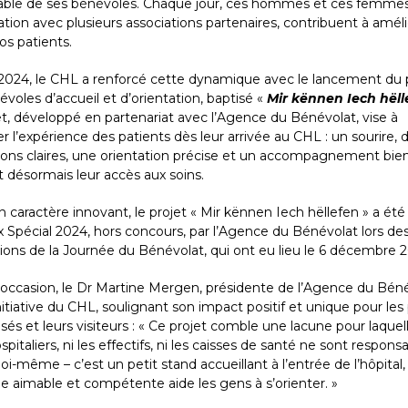
able de ses bénévoles. Chaque jour, ces hommes et ces femmes
ation avec plusieurs associations partenaires, contribuent à améli
os patients.
2024, le CHL a renforcé cette dynamique avec le lancement du 
voles d’accueil et d’orientation, baptisé «
Mir kënnen Iech hëll
et, développé en partenariat avec l’Agence du Bénévolat, vise à
r l’expérience des patients dès leur arrivée au CHL : un sourire, 
tions claires, une orientation précise et un accompagnement bien
nt désormais leur accès aux soins.
 caractère innovant, le projet « Mir kënnen Iech hëllefen » a ét
x Spécial 2024, hors concours, par l’Agence du Bénévolat lors de
tions de la Journée du Bénévolat, qui ont eu lieu le 6 décembre 
 occasion, le Dr Martine Mergen, présidente de l’Agence du Béné
initiative du CHL, soulignant son impact positif et unique pour les
isés et leurs visiteurs : « Ce projet comble une lacune pour laquell
spitaliers, ni les effectifs, ni les caisses de santé ne sont respons
moi-même – c’est un petit stand accueillant à l’entrée de l’hôpital
e aimable et compétente aide les gens à s’orienter. »