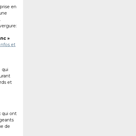
 prise en
 une
.
vergure:
anc »
Infos et
 qui
urant
rds et
x qui ont
igeants
ue de