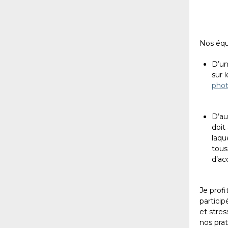
Nos équ
D’un
sur 
phot
D’au
doit
laqu
tous
d’ac
Je profi
particip
et stres
nos prat