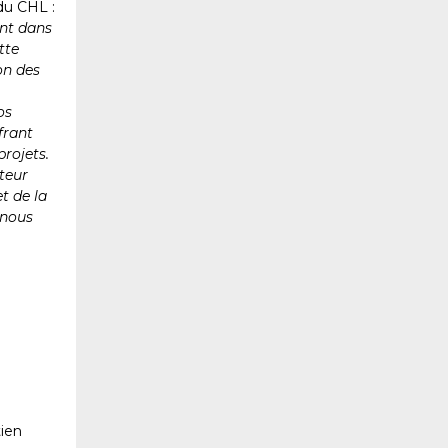
du CHL :
ent dans
tte
on des
os
frant
projets.
teur
t de la
 nous
tien