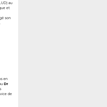
CLUD) au
gue et
agé son
.
ns en
 au
Dr
s
vice de