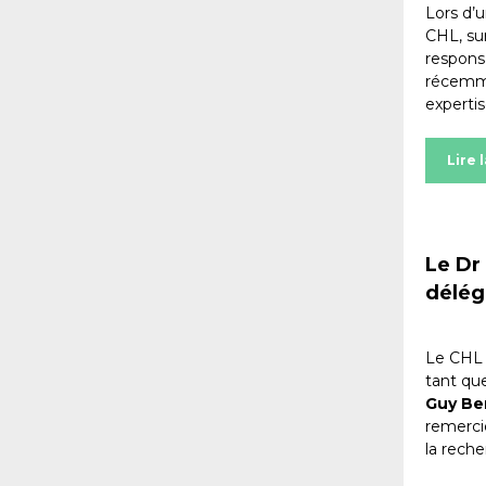
Lors d’
CHL, sur
respons
récemme
expertis
Lire 
Le Dr
délég
Le CHL f
tant qu
Guy B
remerci
la rech