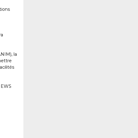
tions
ra
NIM), la
mettre
cilités
DNEWS
e