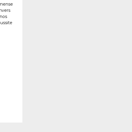
immense
nvers
 nos
éussite