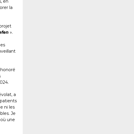
, en
orer la
projet
efen
».
des
veillant
é honoré
s
2024.
volat, a
 patients
e ni les
ables. Je
, où une