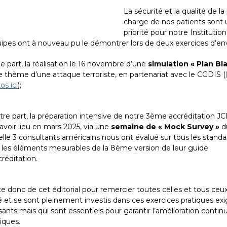
La sécurité et la qualité de la
charge de nos patients sont
priorité pour notre Institution
ipes ont à nouveau pu le démontrer lors de deux exercices d’en
e part, la réalisation le 16 novembre d’une
simulation « Plan Bl
le thème d’une attaque terroriste, en partenariat avec le CGDIS (
os ici
);
tre part, la préparation intensive de notre 3ème accréditation JCI
 avoir lieu en mars 2025, via une
semaine de « Mock Survey »
d
elle 3 consultants américains nous ont évalué sur tous les standa
 les éléments mesurables de la 8ème version de leur guide
créditation.
te donc de cet éditorial pour remercier toutes celles et tous ceu
é et se sont pleinement investis dans ces exercices pratiques ex
sants mais qui sont essentiels pour garantir l’amélioration contin
iques.