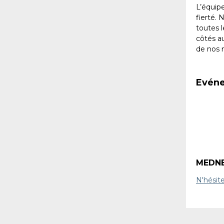
L’équip
fierté.
toutes 
côtés au
de nos 
Evéne
MEDNEW
N'hésit