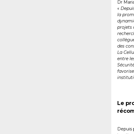
Dr Mari
«
Depuis
la prom
dynamiq
projets 
recherc
collègu
des cons
La Cellu
entre le
Sécurité
favorise
institut
Le pr
récom
Depuis 