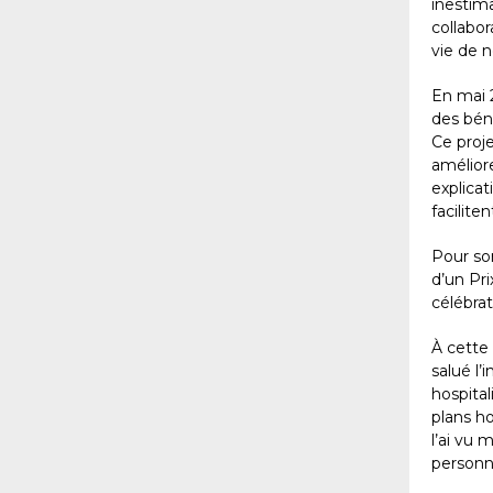
inestim
collabor
vie de n
En mai 
des béné
Ce proj
améliore
explica
facilite
Pour son
d’un Pri
célébra
À cette
salué l’
hospital
plans ho
l’ai vu 
personn