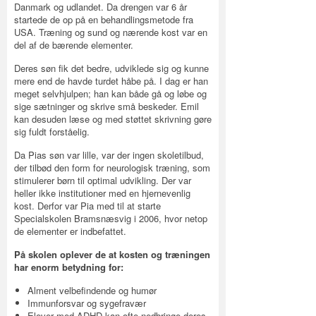
Danmark og udlandet. Da drengen var 6 år
startede de op på en behandlingsmetode fra
USA. Træning og sund og nærende kost var en
del af de bærende elementer.
Deres søn fik det bedre, udviklede sig og kunne
mere end de havde turdet håbe på. I dag er han
meget selvhjulpen; han kan både gå og løbe og
sige sætninger og skrive små beskeder. Emil
kan desuden læse og med støttet skrivning gøre
sig fuldt forståelig.
Da Pias søn var lille, var der ingen skoletilbud,
der tilbød den form for neurologisk træning, som
stimulerer børn til optimal udvikling. Der var
heller ikke institutioner med en hjernevenlig
kost. Derfor var Pia med til at starte
Specialskolen Bramsnæsvig i 2006, hvor netop
de elementer er indbefattet.
På skolen oplever de at kosten og træningen
har enorm betydning for:
Alment velbefindende og humør
Immunforsvar og sygefravær
Elever med ADHD kan ofte nedbringe deres