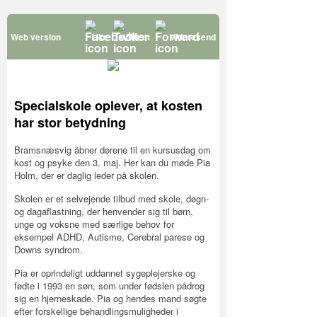
Web version
Like
Tweet
Videresend
Specialskole oplever, at kosten
har stor betydning
Bramsnæsvig åbner dørene til en kursusdag om
kost og psyke den 3. maj. Her kan du møde Pia
Holm, der er daglig leder på skolen.
Skolen er et selvejende tilbud med skole, døgn-
og dagaflastning, der henvender sig til børn,
unge og voksne med særlige behov for
eksempel ADHD, Autisme, Cerebral parese og
Downs syndrom.
Pia er oprindeligt uddannet sygeplejerske og
fødte i 1993 en søn, som under fødslen pådrog
sig en hjerneskade. Pia og hendes mand søgte
efter forskellige behandlingsmuligheder i