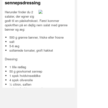
sennepsdressing
Herunder finder du 2
salater, der egner sig
godt til en påskefrokost. Først kommer
opskriften på en dejlig nem salat med grønne
bønner og æg:
500 g grønne bønner, friske eller frosne
salt
5-6 æg
soltørrede tomater, groft hakket
Dressing:
1 lille rødløg
50 g grovkornet sennep
1 spsk hvidvinseddike
4 spsk olivenolie
½ citron, saften
salt og friskkværnet peber
Kog æggene i 7-9 minutter alt efter størrelse -
de skal være smilede. Stil dem kort i koldt
vand, pil dem og del dem i kvarte.