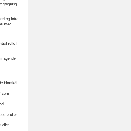
vægtøgning.
ed og løfte
ves med.
ral rolle i
elsmagende
nde blomkål.
er som
med
esto eller
 eller