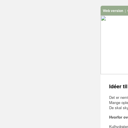
Web version
|
Idéer ti
Det er nemt
Mange oplev
De skal sky
Hvorfor ove
Kulhydrater 