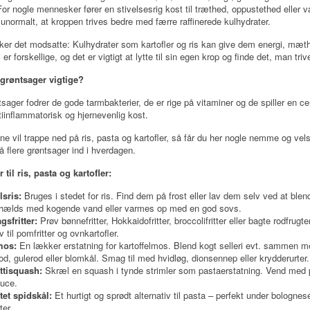
For nogle mennesker fører en stivelsesrig kost til træthed, oppustethed eller 
 unormalt, at kroppen trives bedre med færre raffinerede kulhydrater.
er det modsatte: Kulhydrater som kartofler og ris kan give dem energi, mæth
er forskellige, og det er vigtigt at lytte til sin egen krop og finde det, man tri
 grøntsager vigtige?
sager fodrer de gode tarmbakterier, de er rige på vitaminer og de spiller en cent
iinflammatorisk og hjernevenlig kost.
ne vil trappe ned på ris, pasta og kartofler, så får du her nogle nemme og v
 få flere grøntsager ind i hverdagen.
r til ris, pasta og kartofler:
sris:
Bruges i stedet for ris. Find dem på frost eller lav dem selv ved at ble
hælds med kogende vand eller varmes op med en god sovs.
gsfritter:
Prøv bønnefritter, Hokkaidofritter, broccolifritter eller bagte rodfrugt
v til pomfritter og ovnkartofler.
mos:
En lækker erstatning for kartoffelmos. Blend kogt selleri evt. sammen 
rod, gulerod eller blomkål. Smag til med hvidløg, dionsennep eller krydderurter.
ttisquash:
Skræl en squash i tynde strimler som pastaerstatning. Vend med p
uce.
tet spidskål:
Et hurtigt og sprødt alternativ til pasta – perfekt under bolognese
ter.