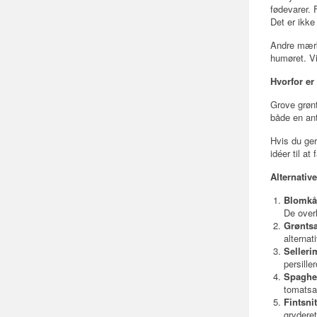
fødevarer. 
Det er ikke
Andre mærk
humøret. Vi 
Hvorfor er
Grove grønt
både en ant
Hvis du ger
idéer til at
Alternative
Blomkål
De over
Grøntsa
alternati
Selleri
persille
Spaghe
tomatsa
Fintsnit
gryderet