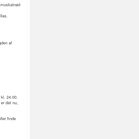
d muskatnød
llas.
ngden af
 kl. 24.00.
er det nu,
ler finde