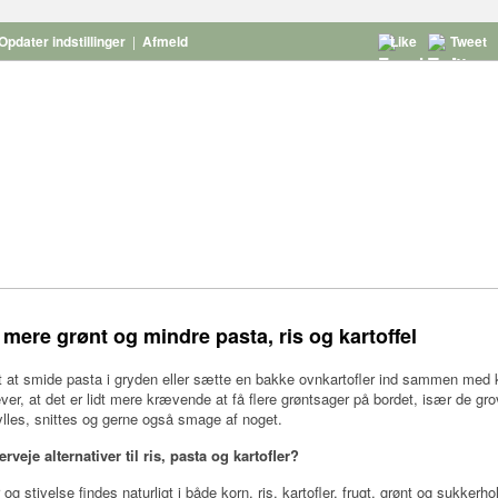
Opdater indstillinger
|
Afmeld
Like
Tweet
l mere grønt og mindre pasta, ris og kartoffel
 at smide pasta i gryden eller sætte en bakke ovnkartofler ind sammen med ky
er, at det er lidt mere krævende at få flere grøntsager på bordet, især de gr
lles, snittes og gerne også smage af noget.
rveje alternativer til ris, pasta og kartofler?
og stivelse findes naturligt i både korn, ris, kartofler, frugt, grønt og sukkerho