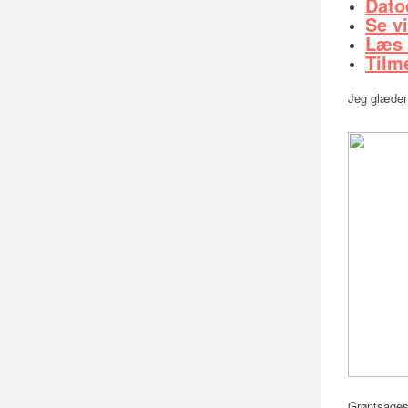
Dato
Se v
Læs r
Tilm
Jeg glæder 
Grøntsage