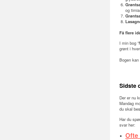
Grøntsa
og timia
Grønts
Lasagn
Få flere id
I min bog ”
grønt i hv
Bogen kan l
Sidste 
Der er nu k
Mandag morg
du skal bes
Har du spør
svar her:
Ofte