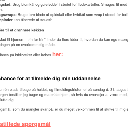
gsfad:
Brug blomkål og gulerødder i stedet for flødekartofler. Smages til me
n.
agswraps:
Brug store blade af spidskål eller hvidkål som wrap i stedet for torti
eplader
kan tilberede af squash
éer til et grønnere køkken
Mad til hjernen – trin for trin” finder du flere idéer til, hvordan du kan øge mæ
erdagen på en overkommelig måde.
her:
ånes på biblioteket eller købes
chance for at tilmelde dig min uddannelse
un én plads tilbage på holdet, og tilmeldingsfristen er på søndag d. 31. august
en bestiller jeg bøger og materiale hjem, så hvis du overvejer at være med, 
lutte dig.
gsmål, som du mangler svar på, er du meget velkommen til at skrive til mig el
 stillede spørgsmål