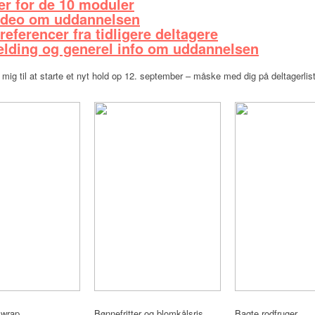
er for de 10 moduler
ideo om uddannelsen
eferencer fra tidligere deltagere
elding og generel info om uddannelsen
mig til at starte et nyt hold op 12. september – måske med dig på deltagerlis
swrap
Bønnefritter og blomkålsris
Bagte rodfruger