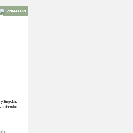
Videresend
llingelår.
ove danske.
ldige