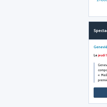
Spectac
Geneviè
Le
jeudi
Genev
compos
« Mei
premiè