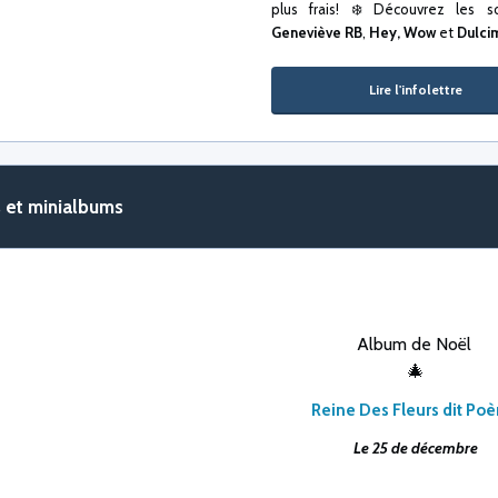
plus frais! ❄️ Découvrez les s
Geneviève RB
,
Hey, Wow
et
Dulci
Lire l'infolettre
 et minialbums
Album de Noël
🎄
Reine Des Fleurs dit Po
Le 25 de décembre