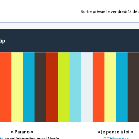
Sortie prévue le vendredi 13 d
lip
« Parano »
« Je pense à toi »
ds
en collaboration avec Westla
JF Thibodeau