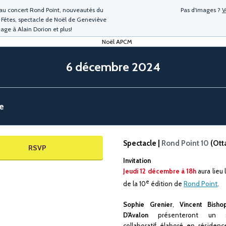
 au concert Rond Point, nouveautés du
Pas d'images ?
V
 Fêtes, spectacle de Noël de Geneviève
ge à Alain Dorion et plus!
6 décembre 2024
ne
Spectacle
|
Rond Point 10
(Ott
RSVP
Invitation
J
eudi 12
décembre à 18h
aura lieu 
e
de la 10
édition de
Rond Point
.
Sophie Grenier
,
Vincent Bisho
D'Avalon
présenteront un sp
collaboratif élaboré en résidenc