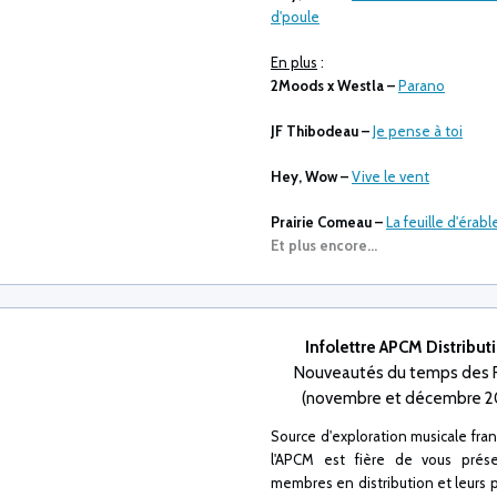
d'poule
En plus
:
2Moods x Westla
–
Parano
JF Thibodeau –
Je pense à toi
Hey, Wow
–
Vive le vent
Prairie Comeau
–
La feuille d'érabl
Et plus encore...
Infolettre APCM Distribu
Nouveautés du temps des 
(novembre et décembre 2
Source d'exploration musicale fr
l'APCM est fière de vous prés
membres en distribution et leurs p