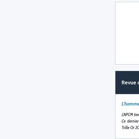
Revue 
L’homme 
L’APCM tie
Ce dernier
Trille Or 