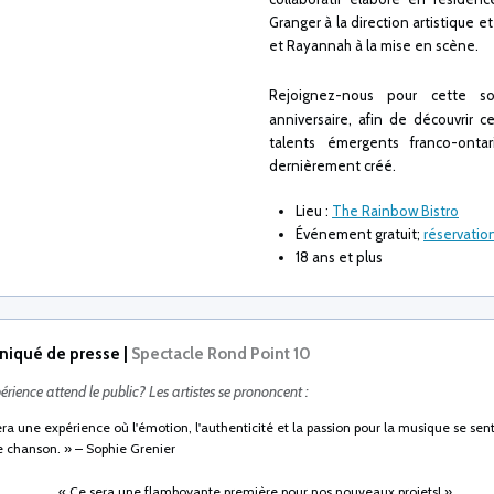
Granger à la direction artistique et
et Rayannah à la mise en scène.
Rejoignez-nous pour cette so
anniversaire, afin de découvrir 
talents émergents franco-onta
dernièrement créé.
Lieu :
The Rainbow Bistro
Événement gratuit;
réservatio
18 ans et plus
iqué de presse
|
Spectacle Rond Point 10
érience attend le public? Les artistes se prononcent :
ra une expérience où l'émotion, l'authenticité et la passion pour la musique se sen
 chanson. » – Sophie Grenier
« Ce sera une flamboyante première pour nos nouveaux projets! »