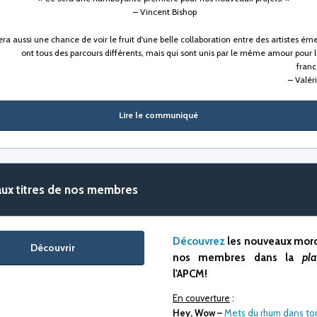
– Vincent Bishop
era aussi une chance de voir le fruit d'une belle collaboration entre des artistes ém
ont tous des parcours différents, mais qui sont unis par le même amour pour
fran
– Valér
Lire le communiqué
ux titres de nos membres
Découvrez
les nouveaux mor
Découvrir
nos membres dans la
pla
l'APCM!
En couverture
:
Hey, Wow
–
Mets du rhum dans ton