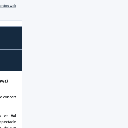
ersion web
awa)
le concert
p
et
Val
ectacle
e. Anique