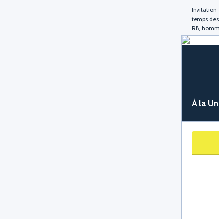
Invitation
temps des
RB, homma
À la U