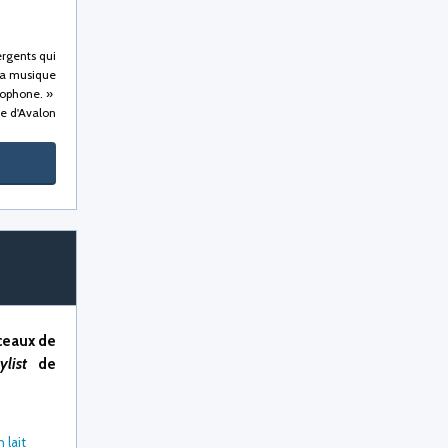
ergents qui
 la musique
cophone. »
ie d'Avalon
ceaux de
ylist
de
 lait