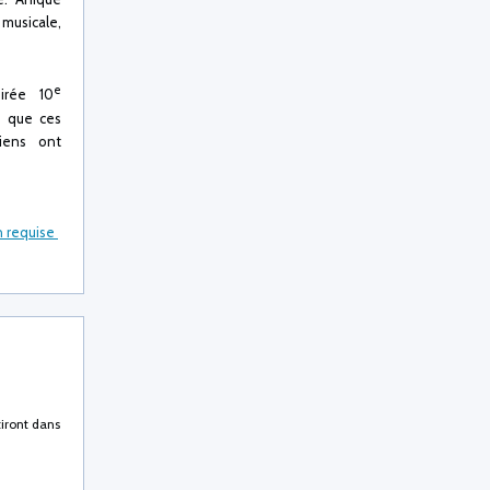
 musicale,
e
irée 10
ce que ces
riens ont
n requise
tiront dans