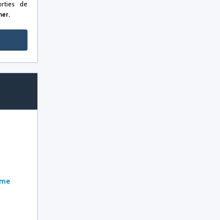
orties de
mer.
ème