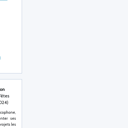
e
tion
Fêtes
024)
ancophone,
enter ses
rojets les