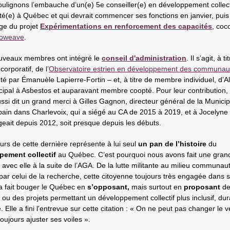
oulignons l’embauche d’un(e) 5e conseiller(e) en développement collecti
té(e) à Québec et qui devrait commencer ses fonctions en janvier, puis
ge du projet
Expérimentations en renforcement des capacités
, coc
noweave
.
uveaux membres ont intégré le
conseil d'administration
. Il s’agit, à t
orporatif, de l’
Observatoire estrien en développement des communau
té par Émanuèle Lapierre-Fortin – et, à titre de membre individuel, d’A
cipal à Asbestos et auparavant membre coopté. Pour leur contribution,
ssi dit un grand merci à Gilles Gagnon, directeur général de la Municip
bain dans Charlevoix, qui a siégé au CA de 2015 à 2019, et à Jocelyne 
égeait depuis 2012, soit presque depuis les débuts.
urs de cette dernière représente à lui seul
un pan de l’histoire
du
pement collectif
au Québec. C’est pourquoi nous avons fait une gran
 avec elle à la suite de l’AGA. De la lutte militante au milieu communau
par celui de la recherche, cette citoyenne toujours très engagée dans 
 a fait bouger le Québec en
s’opposant,
mais surtout en
proposant
de
 ou des projets permettant un développement collectif plus inclusif, dur
. Elle a fini l'entrevue sur cette citation : « On ne peut pas changer le 
oujours ajuster ses voiles ».