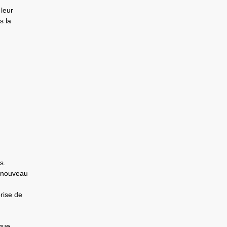
 leur
s la
s.
e nouveau
rise de
 que