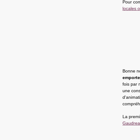
Pour cons
locales o
Bonne no
emporte
fois par
une cons
d'animati
compréh
La premi
Gaudrea