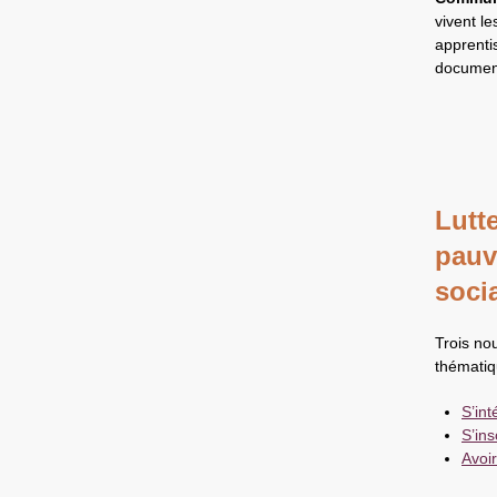
vivent l
apprenti
document
Lutte
pauv
soci
Trois no
thémati
S’int
S’ins
Avoir