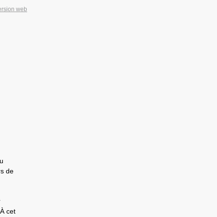
ersion web
au
rs de
r
À cet