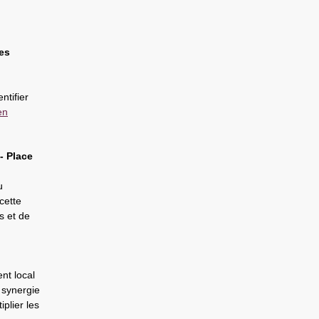
es
ntifier
en
- Place
u
ette
s et de
nt local
 synergie
iplier les