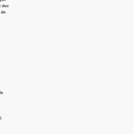
t des
t de
la
e