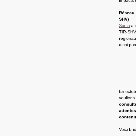
impacts s
Réseau d
SHV)
Sonia
a a
TIR-SHV 
régionau
ainsi po
En octob
voulions
consult
attente
conten
Voici br