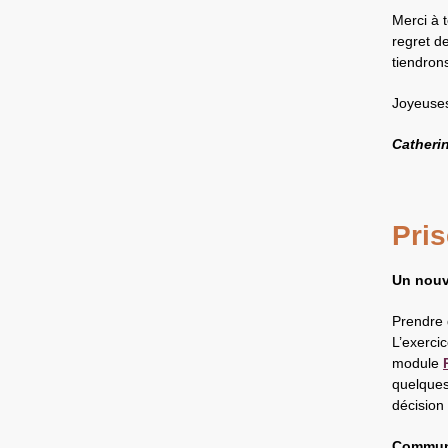
Merci à t
regret d
tiendron
Joyeuses
Catheri
Pris
Un nouv
Prendre d
L’exercic
module
quelque
décision 
Commun