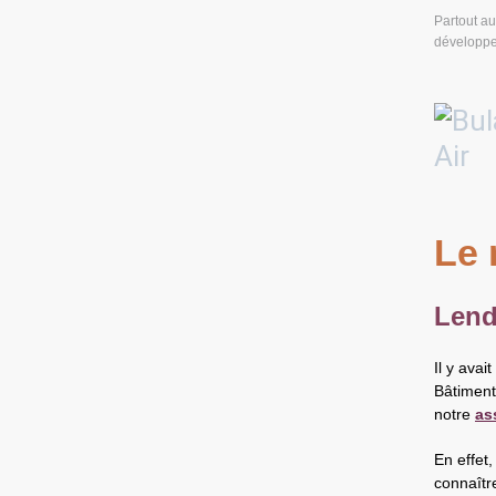
Partout au
développem
Le 
Lend
Il y avai
Bâtiment
notre
as
En effet
connaîtr