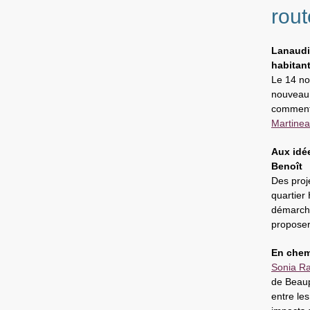
rout
Lanaudiè
habitan
Le 14 no
nouveau 
comment i
Martine
Aux idée
Benoît
Des proj
quartier
démarche
proposer 
En chem
Sonia Ra
de Beaup
entre les