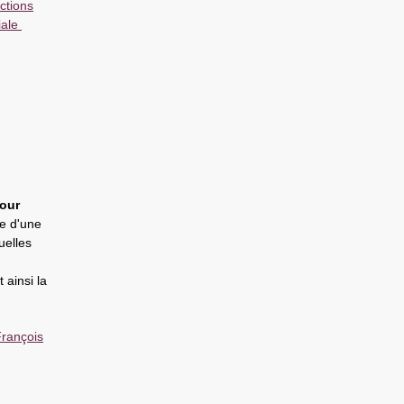
ctions
iale
our
me d'une
uelles
 ainsi la
rançois