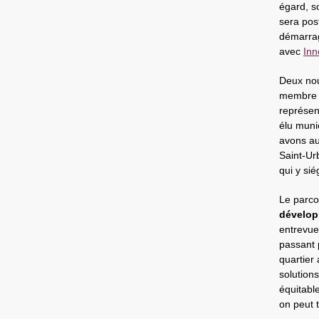
égard, s
sera pos
démarra
avec
In
Deux no
membre c
représen
élu muni
avons au
Saint-Ur
qui y si
Le parco
dévelop
entrevue
passant 
quartier
solutions
équitable
on peut t