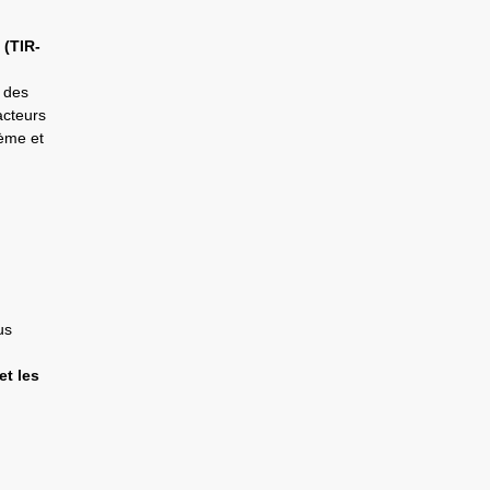
 (TIR-
 des
acteurs
tème et
us
et les