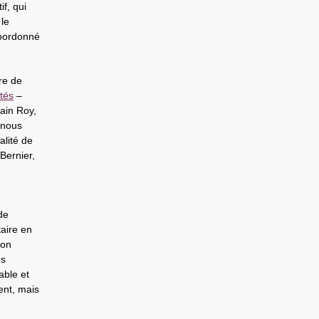
f, qui
 le
oordonné
itre de
tés
–
lain Roy,
 nous
alité de
Bernier,
de
taire en
son
s
able et
vent, mais