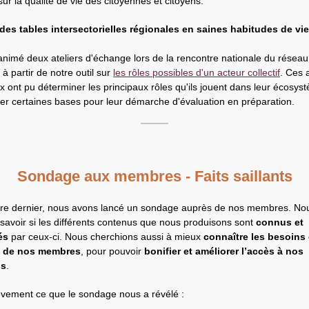
ur la qualité de vie des citoyennes et citoyens.
es tables intersectorielles régionales en saines habitudes de vie
nimé deux ateliers d'échange lors de la rencontre nationale du réseau
à partir de notre outil sur
les rôles possibles d'un acteur collectif
. Ces 
x ont pu déterminer les principaux rôles qu'ils jouent dans leur écosys
ser certaines bases pour leur démarche d'évaluation en préparation.
Sondage aux membres - Faits saillants
re dernier, nous avons lancé un sondage auprès de nos membres. No
 savoir si les différents contenus que nous produisons sont
connus et
és
par ceux-ci. Nous cherchions aussi à mieux
connaître les besoins 
s de nos membres
, pour pouvoir
bonifier et améliorer l’accès à nos
us
.
ièvement ce que le sondage nous a révélé :