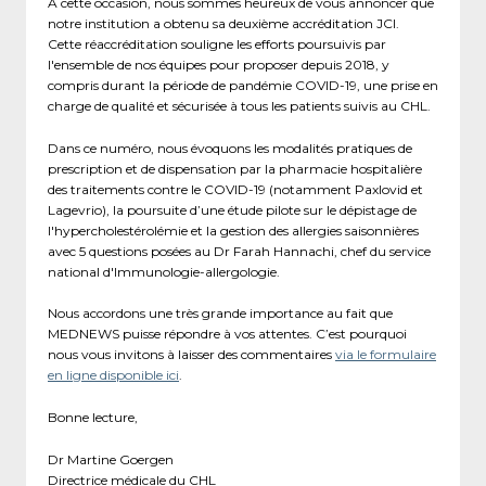
À cette occasion, nous sommes heureux de vous annoncer que
notre institution a obtenu sa deuxième accréditation JCI.
Cette réaccréditation souligne les efforts poursuivis par
l'ensemble de nos équipes pour proposer depuis 2018, y
compris durant la période de pandémie COVID-19, une prise en
charge de qualité et sécurisée à tous les patients suivis au CHL.
Dans ce numéro, nous évoquons les modalités pratiques de
prescription et de dispensation par la pharmacie hospitalière
des traitements contre le COVID-19 (notamment Paxlovid et
Lagevrio), la poursuite d’une étude pilote sur le dépistage de
l'hypercholestérolémie et la gestion des allergies saisonnières
avec 5 questions posées au Dr Farah Hannachi, chef du service
national d'Immunologie-allergologie.
Nous accordons une très grande importance au fait que
MEDNEWS puisse répondre à vos attentes. C’est pourquoi
nous vous invitons à laisser des commentaires
via le formulaire
en ligne disponible ici
.
Bonne lecture,
Dr Martine Goergen
Directrice médicale du CHL