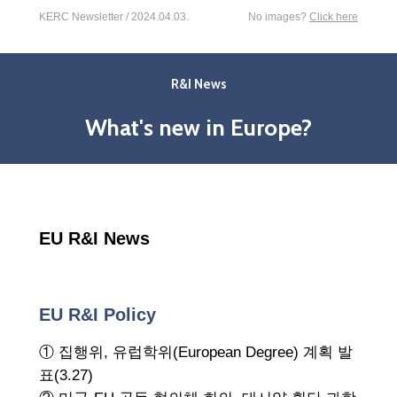
KERC Newsletter / 2024.04.03.
No images?
Click here
R&I News
What's new in Europe?
EU R&I News
EU R&I Policy
① 집행위, 유럽학위(European Degree) 계획 발
표(3.27)