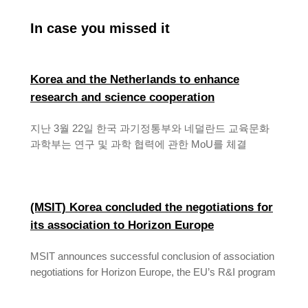
In case you missed it
Korea and the Netherlands to enhance
research and science cooperation
지난 3월 22일 한국 과기정통부와 네덜란드 교육문화
과학부는 연구 및 과학 협력에 관한 MoU를 체결
(MSIT)
Korea concluded the negotiations for
its association to Horizon Europe
MSIT announces successful conclusion of association
negotiations for Horizon Europe, the EU’s R&I program