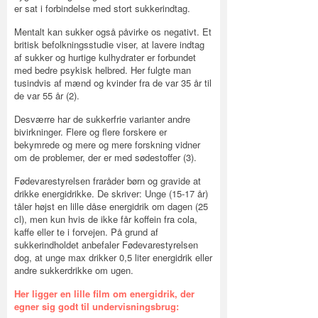
er sat i forbindelse med stort sukkerindtag.
Mentalt kan sukker også påvirke os negativt. Et
britisk befolkningsstudie viser, at lavere indtag
af sukker og hurtige kulhydrater er forbundet
med bedre psykisk helbred. Her fulgte man
tusindvis af mænd og kvinder fra de var 35 år til
de var 55 år (2).
Desværre har de sukkerfrie varianter andre
bivirkninger. Flere og flere forskere er
bekymrede og mere og mere forskning vidner
om de problemer, der er med sødestoffer (3).
Fødevarestyrelsen fraråder børn og gravide at
drikke energidrikke. De skriver: Unge (15-17 år)
tåler højst en lille dåse energidrik om dagen (25
cl), men kun hvis de ikke får koffein fra cola,
kaffe eller te i forvejen. På grund af
sukkerindholdet anbefaler Fødevarestyrelsen
dog, at unge max drikker 0,5 liter energidrik eller
andre sukkerdrikke om ugen.
Her ligger en lille film om energidrik, der
egner sig godt til undervisningsbrug: