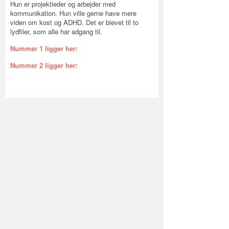
Hun er projektleder og arbejder med
kommunikation. Hun ville gerne have mere
viden om kost og ADHD. Det er blevet til to
lydfiler, som alle har adgang til.
Nummer 1 ligger her:
Nummer 2 ligger her:
Romkugler 25-30 stk
Vi nærmer os
december måned.
Romkuglerne her egner sig godt som en
sundere snack.
1 dåse sorte bønner
200 g dadler uden sten
3 spsk hindbærmarmelade, gerne
Søbogaards, der er sødet med
æblekoncentrat
3-4 tsk romessens eller romaroma
1 tsk vaniljepulver uden sukker