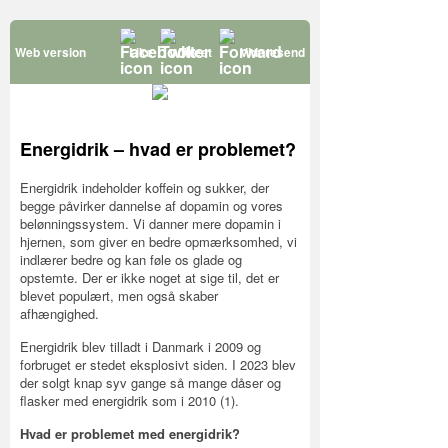
Web version
Like
Tweet
Videresend
Energidrik – hvad er problemet?
Energidrik indeholder koffein og sukker, der
begge påvirker dannelse af dopamin og vores
belønningssystem. Vi danner mere dopamin i
hjernen, som giver en bedre opmærksomhed, vi
indlærer bedre og kan føle os glade og
opstemte. Der er ikke noget at sige til, det er
blevet populært, men også skaber
afhængighed.
Energidrik blev tilladt i Danmark i 2009 og
forbruget er stedet eksplosivt siden. I 2023 blev
der solgt knap syv gange så mange dåser og
flasker med energidrik som i 2010 (1).
Hvad er problemet med energidrik?