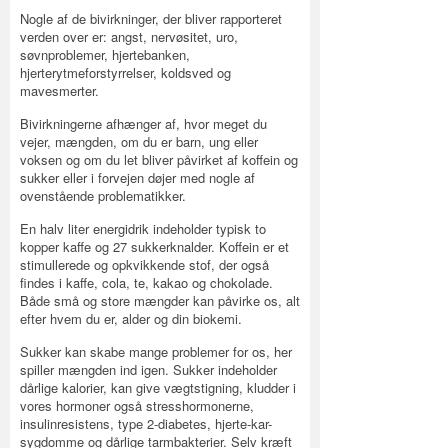
Nogle af de bivirkninger, der bliver rapporteret
verden over er: angst, nervøsitet, uro,
søvnproblemer, hjertebanken,
hjerterytmeforstyrrelser, koldsved og
mavesmerter.
Bivirkningerne afhænger af, hvor meget du
vejer, mængden, om du er barn, ung eller
voksen og om du let bliver påvirket af koffein og
sukker eller i forvejen døjer med nogle af
ovenstående problematikker.
En halv liter energidrik indeholder typisk to
kopper kaffe og 27 sukkerknalder. Koffein er et
stimullerede og opkvikkende stof, der også
findes i kaffe, cola, te, kakao og chokolade.
Både små og store mængder kan påvirke os, alt
efter hvem du er, alder og din biokemi.
Sukker kan skabe mange problemer for os, her
spiller mængden ind igen. Sukker indeholder
dårlige kalorier, kan give vægtstigning, kludder i
vores hormoner også stresshormonerne,
insulinresistens, type 2-diabetes, hjerte-kar-
sygdomme og dårlige tarmbakterier. Selv kræft