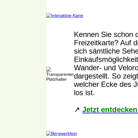
Kennen Sie schon di
Freizeitkarte? Auf d
sich sämtliche Seh
Einkaufsmöglichkei
Wander- und Veloro
dargestellt. So zeigt
welcher Ecke des J
los ist.
↗️
J
etzt entdecken