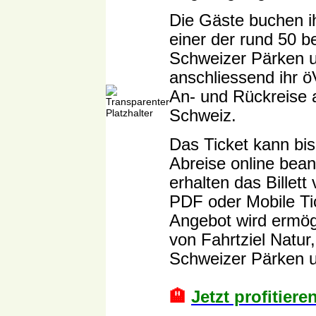
Die Gäste buchen i
einer der rund 50 be
Schweizer Pärken 
anschliessend ihr öV-
An- und Rückreise 
Schweiz.
Das Ticket kann bis
Abreise online bea
erhalten das Billett
PDF oder Mobile Tic
Angebot wird ermögl
von Fahrtziel Natur
Schweizer Pärken u
🏨
J
etzt profitiere