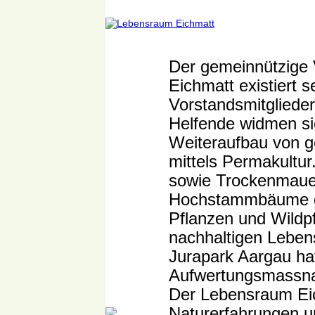
Der gemeinnützige
Eichmatt existiert s
Vorstandsmitglieder 
Helfende widmen si
Weiteraufbau von
mittels Permakultu
sowie Trockenmauer
Hochstammbäume ge
Pflanzen und Wildp
nachhaltigen Leben
Jurapark Aargau ha
Aufwertungsmassnah
Der Lebensraum Eic
Naturerfahrungen 