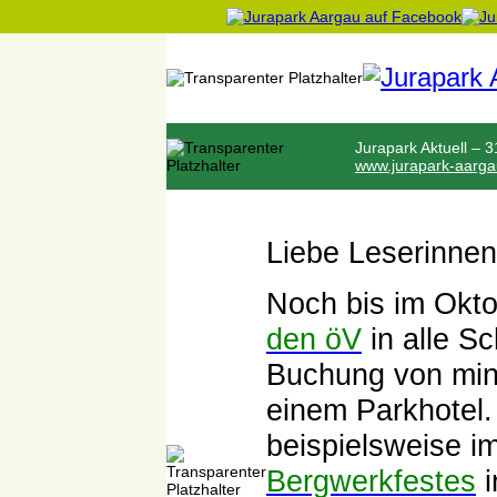
Jurapark Aktuell – 
www.jurapark-aarga
Liebe Leserinnen
Noch bis im Okto
den öV
in alle S
Buchung von min
einem Parkhotel.
beispielsweise 
Bergwerkfestes