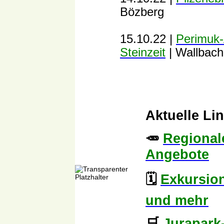
Bözberg
15.10.22 |
Perimuk-
Steinzeit
| Wallbach
Aktuelle Li
🥕
Regional
Angebote
🗓️
Exkursio
und mehr
🛒
Jurapark