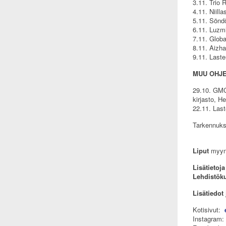
3.11. Trio
4.11. Niill
5.11. Söndö
6.11. Luzmi
7.11. Globa
8.11. Aizha
9.11. Laste
MUU OHJ
29.10. GMC
kirjasto, He
22.11. Las
Tarkennukse
Liput
myynn
Lisätietoja
Lehdistök
Lisätiedot
Kotisivut:
Instagram