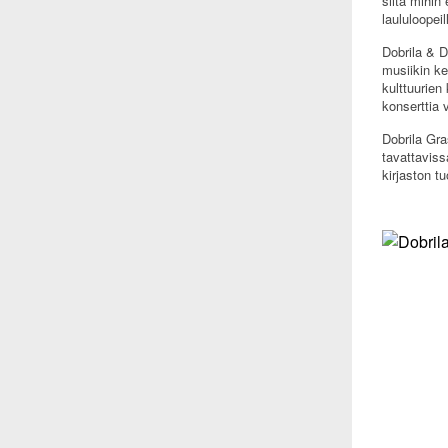
siitä mihin
laululoopeil
Dobrila & 
musiikin ke
kulttuurien
konserttia 
Dobrila Gra
tavattaviss
kirjaston 