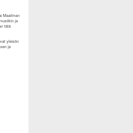
sa Maailman
musiikin ja
an tätä
vat yleisön
ksen ja