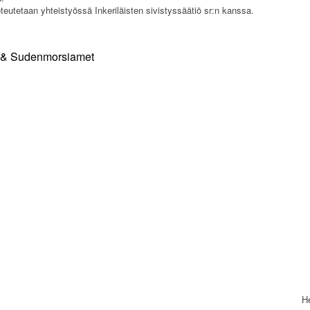
oteutetaan yhteistyössä Inkeriläisten sivistyssäätiö sr:n kanssa.
He