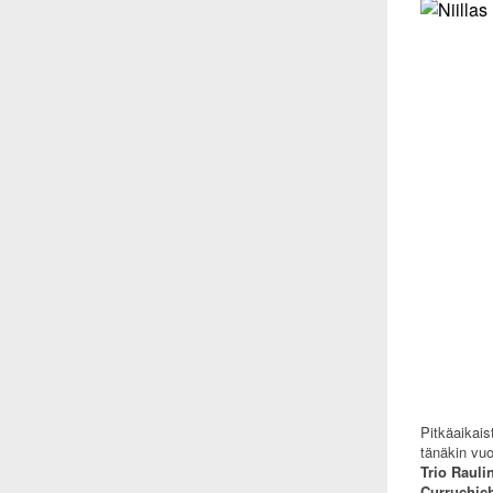
Pitkäaikais
tänäkin vu
Trio Rauli
Curruchic