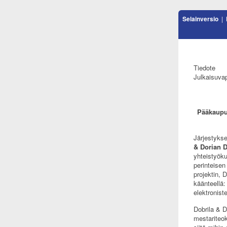
Selainversio
|
Tiedote
Julkaisuvap
Pääkaupun
Järjestyks
& Dorian 
yhteistyöku
perinteisen
projektin, 
käänteellä:
elektronist
Dobrila & 
mestariteok