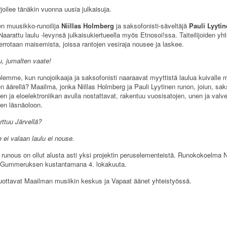
rjoilee tänäkin vuonna uusia julkaisuja.
n muusikko-runoilija
Niillas Holmberg
ja saksofonisti-säveltäjä
Pauli Lyyti
 Naarattu laulu -levynsä julkaisukiertueella myös Etnosoi!ssa. Taiteilijoiden yh
 kerrotaan maisemista, joissa rantojen vesiraja nousee ja laskee.
u, jumalten vaate!
emme, kun runojoikaaja ja saksofonisti naaraavat myyttistä laulua kuivalle m
 äärellä? Maailma, jonka Niillas Holmberg ja Pauli Lyytinen runon, joiun, sak
en ja eloelektroniikan avulla nostattavat, rakentuu vuosisatojen, unen ja valv
en läsnäoloon.
rttuu Järvellä?
le ei valaan laulu ei nouse.
runous on ollut alusta asti yksi projektin peruselementeistä. Runokokoelma 
n Gummeruksen kustantamana 4. lokakuuta.
uottavat Maailman musiikin keskus ja Vapaat äänet yhteistyössä.