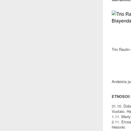
Trio Rauli
Andeista j
ETNOSOI!
31.10. Dob
Vuotalo, He
1.11. Merly
2.11. Etnos
Helsinki