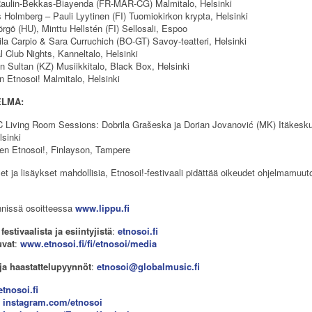
 Raulin-Bekkas-Biayenda (FR-MAR-CG) Malmitalo, Helsinki
as Holmberg – Pauli Lyytinen (FI) Tuomiokirkon krypta, Helsinki
rgö (HU), Minttu Hellstén (FI) Sellosali, Espoo
la Carpio & Sara Curruchich (BO-GT) Savoy-teatteri, Helsinki
l Club Nights, Kanneltalo, Helsinki
n Sultan (KZ) Musiikkitalo, Black Box, Helsinki
n Etnosoi! Malmitalo, Helsinki
ELMA:
 Living Room Sessions: Dobrila Grašeska ja Dorian Jovanović (MK) Itäkesk
lsinki
ten Etnosoi!, Finlayson, Tampere
t ja lisäykset mahdollisia, Etnosoi!-festivaali pidättää oikeudet ohjelmamuuto
issä osoitteessa
www.lippu.fi
 festivaalista ja esiintyjistä
:
etnosoi.fi
uvat
:
www.etnosoi.fi/fi/etnosoi/media
 ja haastattelupyynnöt
:
etnosoi@globalmusic.fi
etnosoi.fi
:
instagram.com/etnosoi