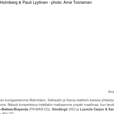
Arn
ten kumppaniemme Malmitalon, Sellosalin ja Savoy-teatterin kanssa yhteisty
onna. Näissä konserteissa todellakin matkaamme ympäri maailmaa, kun lavoil
n-Bekkas-Biayenda
(FR-MAR-CG),
Söndörgő
(HU) ja
Luzmila Carpio & Sar
h
(BO-GT).