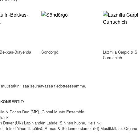
n-Bekkas-Biayenda
Söndörgő
Luzmila Carpio & S
Curruchich
a muustakin lisää seuraavassa tiedotteessamme.
 KONSERTIT:
rila & Dorian Duo (MK), Global Music Ensemble
lsinki
n Driver (UK) Lapinlahden Lähde, Sininen huone, Helsinki
oi! Inkeriläinen iltapäivä: Armas & Sudenmorsiamet (FI) Musiikkitalo, Organo-