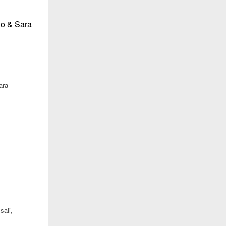
ara
sali,