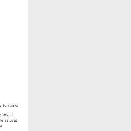
e Toiviainen
ö jatkuu
le astuvat
a