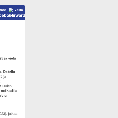
hare
Välitä
5 ja vielä
a.
Dobrila
iä ja
t
ät uuden
radikaalilla
aisten
023), jatkaa