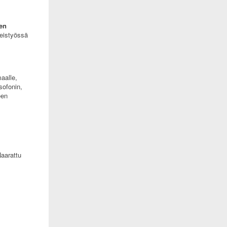
nen
teistyössä
aalle,
sofonin,
een
Naarattu