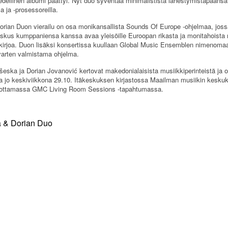
 edellinen albumi päättyi. Nyt duo syventää minimalistista lähestymistapaansa
la ja -prosessoreilla.
Dorian Duon vierailu on osa monikansallista Sounds Of Europe -ohjelmaa, jos
skus kumppaniensa kanssa avaa yleisöille Euroopan rikasta ja monitahoista 
 kirjoa. Duon lisäksi konsertissa kuullaan Global Music Ensemblen nimenoma
varten valmistama ohjelma.
šeska ja Dorian Jovanović kertovat makedonialaisista musiikkiperinteistä ja o
a jo keskiviikkona 29.10. Itäkeskuksen kirjastossa Maailman musiikin kesku
tuottamassa GMC Living Room Sessions -tapahtumassa.