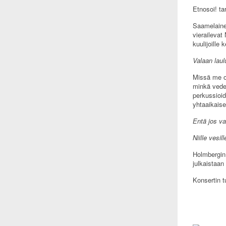
Etnosoi! ta
Saamelaine
vierailevat
kuulijoille
Valaan laul
Missä me ol
minkä veden
perkussioid
yhtaaikaise
Entä jos va
Niille vesil
Holmbergin 
julkaistaa
Konsertin t