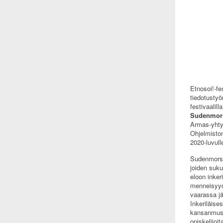
Etnosoi!-fe
tiedotustyö
festivaalill
Sudenmor
Armas-yhtye
Ohjelmiston
2020-luvull
Sudenmorsi
joiden suku
eloon inker
menneisyyde
vaarassa j
Inkeriläise
kansanmusii
opiskelijoit