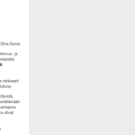
Dina Duma
utkimus- ja
rtaisella
 &
a rohkeasti
tuksia.
tävistä,
 herättämään
akentajana
ka olivat
n