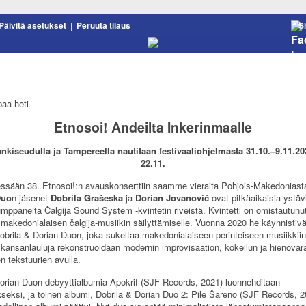
Päivitä asetukset
|
Peruuta tilaus
S
aa heti
Etnosoi! Andeilta Inkerinmaalle
kiseudulla ja Tampereella nautitaan festivaaliohjelmasta 31.10.–9.11.202
22.11.
essään 38. Etnosoi!:n avauskonserttiin saamme vieraita Pohjois-Makedoniast
Duo
n jäsenet
Dobrila Grašeska
ja
Dorian Jovanović
ovat pitkäaikaisia ystäv
mppaneita Čalgija Sound System -kvintetin riveistä. Kvintetti on omistautunu
 makedonialaisen čalgija-musiikin säilyttämiselle. Vuonna 2020 he käynnistiv
Dobrila & Dorian Duon, joka sukeltaa makedonialaiseen perinteiseen musiikkiin 
 kansanlauluja rekonstruoidaan modernin improvisaation, kokeilun ja hienovar
en tekstuurien avulla.
Dorian Duon debyyttialbumia Apokrif (SJF Records, 2021) luonnehditaan
seksi, ja toinen albumi, Dobrila & Dorian Duo 2: Pile Šareno (SJF Records, 2