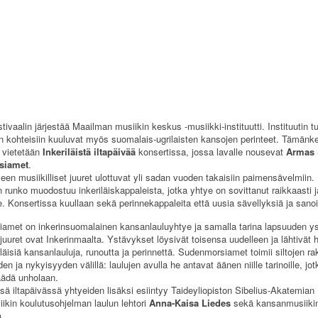
stivaalin järjestää Maailman musiikin keskus -musiikki-instituutti. Instituutin t
n kohteisiin kuuluvat myös suomalais-ugrilaisten kansojen perinteet. Tämänke
a vietetään
Inkeriläistä iltapäivää
konsertissa, jossa lavalle nousevat
Armas
siamet
.
en musiikilliset juuret ulottuvat yli sadan vuoden takaisiin paimensävelmiin.
 runko muodostuu inkeriläiskappaleista, jotka yhtye on sovittanut raikkaasti j
e. Konsertissa kuullaan sekä perinnekappaleita että uusia sävellyksiä ja sanoi
amet on inkerinsuomalainen kansanlauluyhtye ja samalla tarina lapsuuden ys
juuret ovat Inkerinmaalta. Ystävykset löysivät toisensa uudelleen ja lähtivät
iläisiä kansanlauluja, runoutta ja perinnettä. Sudenmorsiamet toimii siltojen r
n ja nykyisyyden välillä: laulujen avulla he antavat äänen niille tarinoille, jot
äädä unholaan.
ssä iltapäivässä yhtyeiden lisäksi esiintyy Taideyliopiston Sibelius-Akatemian
kin koulutusohjelman laulun lehtori
Anna-Kaisa Liedes
sekä kansanmusiiki
a.