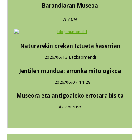
Barandiaran Museoa
ATAUN
Naturarekin orekan Iztueta baserrian
2026/06/13 Lazkaomendi
Jentilen mundua: erronka mitologikoa
2026/06/07-14-28
Museora eta antigoaleko errotara bisita
Astebururo