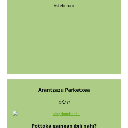
Astebururo
Arantzazu Parketxea
OÑATI
Pottoka gainean ibili nahi?