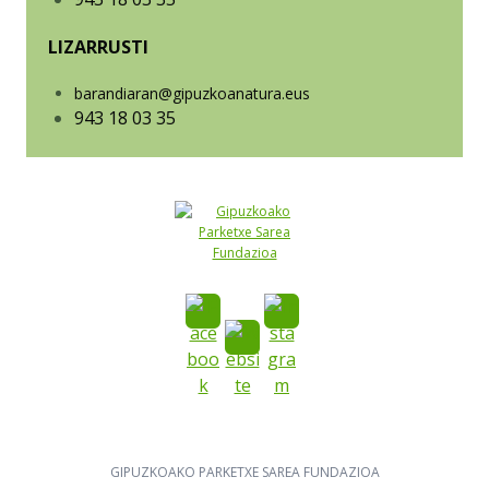
LIZARRUSTI
barandiaran@gipuzkoanatura.eus
943 18 03 35
GIPUZKOAKO PARKETXE SAREA FUNDAZIOA