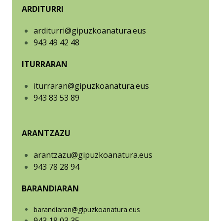
ARDITURRI
arditurri@gipuzkoanatura.eus
943 49 42 48
ITURRARAN
iturraran@gipuzkoanatura.eus
943 83 53 89
ARANTZAZU
arantzazu@gipuzkoanatura.eus
943 78 28 94
BARANDIARAN
barandiaran@gipuzkoanatura.eus
943 18 03 35