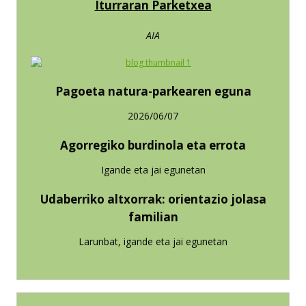
Iturraran Parketxea
AIA
Pagoeta natura-parkearen eguna
2026/06/07
Agorregiko burdinola eta errota
Igande eta jai egunetan
Udaberriko altxorrak: o
rientazio jolasa
familian
Larunbat, igande eta jai egunetan