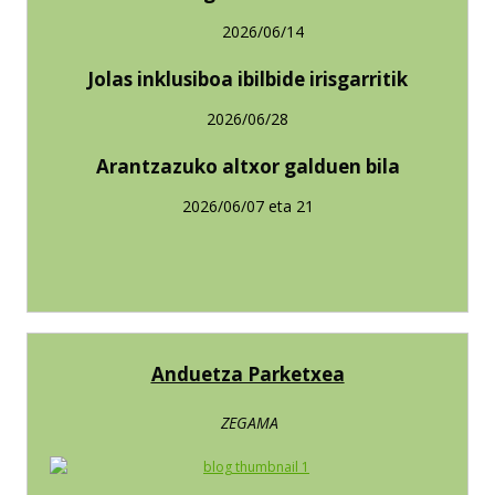
2026/06/14
Jolas inklusiboa ibilbide irisgarritik
2026/06/28
Arantzazuko altxor galduen bila
2026/06/07 eta 21
Anduetza Parketxea
ZEGAMA