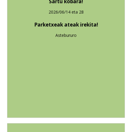
Sartu kobara!
2026/06/14 eta 28
Parketxeak ateak irekita!
Astebururo