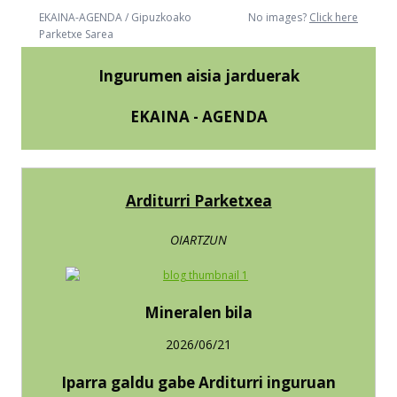
EKAINA-AGENDA / Gipuzkoako
No images?
Click here
Parketxe Sarea
Ingurumen aisia jarduerak
EKAINA - AGENDA
Arditurri Parketxea
OIARTZUN
Mineralen bila
2026/06/21
Iparra galdu gabe Arditurri inguruan