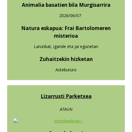
Animalia basatien bila Murgisarrira
2026/06/07
Natura eskapua: Frai Bartolomeren
misterioa
Larunbat, igande eta jai egunetan
Zuhaitzekin hizketan
Astebururo
Lizarrusti Parketxea
ATAUN