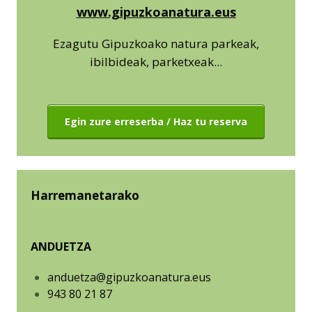
www.gipuzkoanatura.eus
Ezagutu Gipuzkoako natura parkeak,
ibilbideak, parketxeak...
Egin zure erreserba / Haz tu reserva
Harremanetarako
ANDUETZA
anduetza@gipuzkoanatura.eus
943 80 21 87