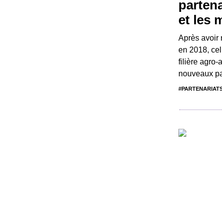
partena
et les 
Après avoir r
en 2018, cel
filière agro-
nouveaux par
#PARTENARIATS