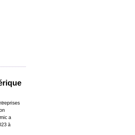
érique
ntreprises
ion
amic a
2023 à