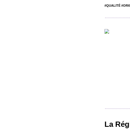
#QUALITÉ #ORI
La Régi