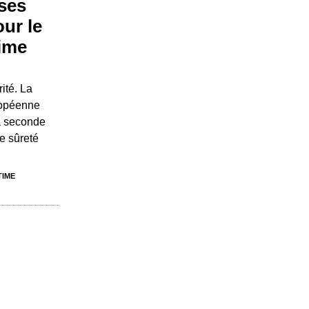
ses
our le
time
ité. La
uropéenne
la seconde
e sûreté
TIME