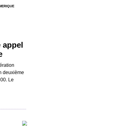
UMERIQUE
 appel
e
ération
on deuxième
h00. Le