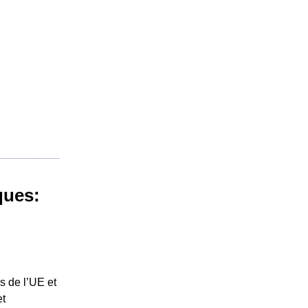
ques:
s de l’UE et
et