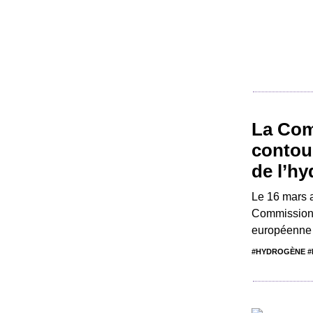
La Com
contou
de l’h
Le 16 mars a
Commission 
européenne 
#HYDROGÈNE #