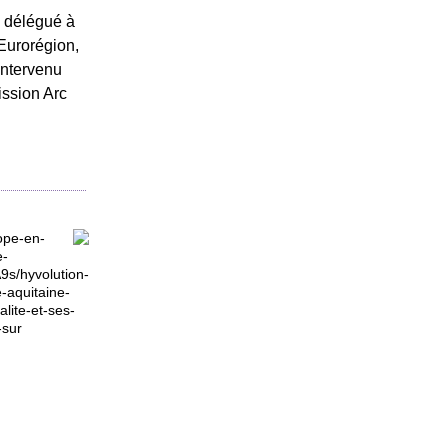
e délégué à
'Eurorégion,
intervenu
ission Arc