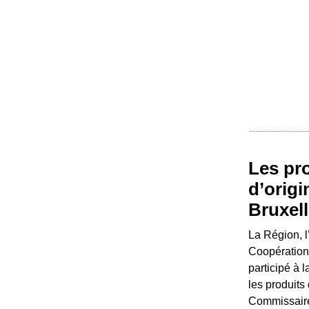
Les pro
d’origi
Bruxel
La Région, l
Coopération 
participé à
les produits
Commissaire 