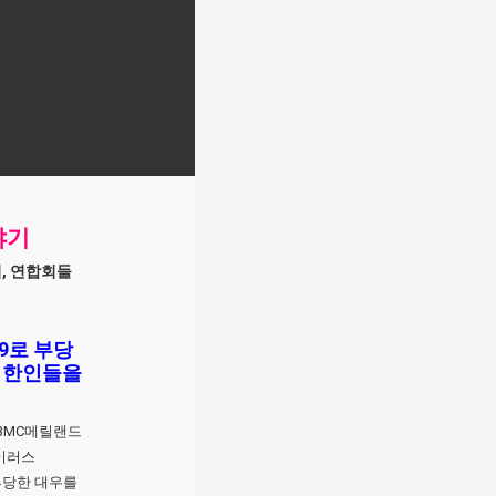
야기
회, 연합회들
9로 부당
은 한인들을
BMC메릴랜드
이러스
 부당한 대우를