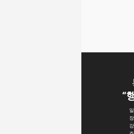
“
일
장
강
주