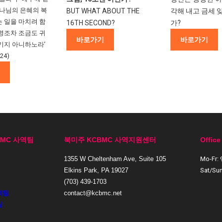
하나님의 은혜의 복
BUT WHAT ABOUT THE
각해 내고 금세
 일을 마치려 함
16TH SECOND?
가?
명조차 조금도 귀
바로가기
바로가기
기지 아니하노라’
24)
BMC 사역팀
북미주 KCBMC 사역지원센터
Office
1355 W Cheltenham Ave, Suite 105
Mo-Fr:
Elkins Park, PA 19027
Sat/Sun
(703) 439-1703
역팀
contact@kcbmc.net
팀