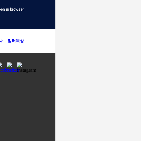
en in browser
나
일터묵상