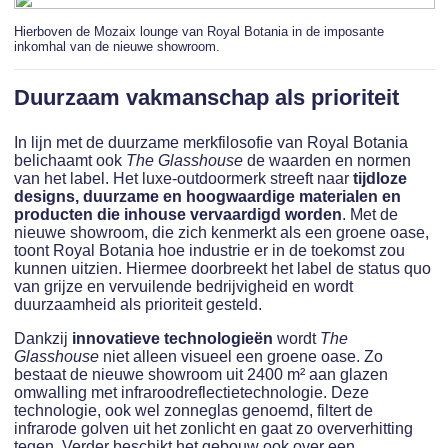
Hierboven de Mozaix lounge van Royal Botania in de imposante
inkomhal van de nieuwe showroom.
Duurzaam vakmanschap als prioriteit
In lijn met de duurzame merkfilosofie van Royal Botania
belichaamt ook
The Glasshouse
de waarden en normen
van het label. Het luxe-outdoormerk streeft naar
tijdloze
designs, duurzame en hoogwaardige materialen en
producten die inhouse vervaardigd worden
. Met de
nieuwe showroom, die zich kenmerkt als een groene oase,
toont Royal Botania hoe industrie er in de toekomst zou
kunnen uitzien. Hiermee doorbreekt het label de status quo
van grijze en vervuilende bedrijvigheid en wordt
duurzaamheid als prioriteit gesteld.
Dankzij
innovatieve technologieën
wordt
The
Glasshouse
niet alleen visueel een groene oase. Zo
bestaat de nieuwe showroom uit 2400 m² aan glazen
omwalling met infraroodreflectietechnologie. Deze
technologie, ook wel zonneglas genoemd, filtert de
infrarode golven uit het zonlicht en gaat zo oververhitting
tegen. Verder beschikt het gebouw ook over een