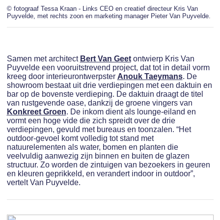
© fotograaf Tessa Kraan - Links CEO en creatief directeur Kris Van
Puyvelde, met rechts zoon en marketing manager Pieter Van Puyvelde.
Samen met architect
Bert Van Geet
ontwierp Kris Van
Puyvelde een vooruitstrevend project, dat tot in detail vorm
kreeg door interieurontwerpster
Anouk Taeymans
. De
showroom bestaat uit drie verdiepingen met een daktuin en
bar op de bovenste verdieping. De daktuin draagt de titel
van rustgevende oase, dankzij de groene vingers van
Konkreet Groen
. De inkom dient als lounge-eiland en
vormt een hoge vide die zich spreidt over de drie
verdiepingen, gevuld met bureaus en toonzalen. “Het
outdoor-gevoel komt volledig tot stand met
natuurelementen als water, bomen en planten die
veelvuldig aanwezig zijn binnen en buiten de glazen
structuur. Zo worden de zintuigen van bezoekers in geuren
en kleuren geprikkeld, en verandert indoor in outdoor”,
vertelt Van Puyvelde.