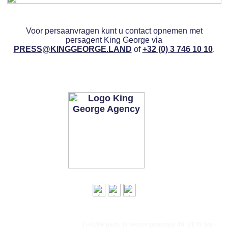
Voor persaanvragen kunt u contact opnemen met
persagent King George via
PRESS@KINGGEORGE.LAND
of
+32 (0) 3 746 10 10
.
WWW.KINGGEORGE.LAND
press@kinggeorge.land
| HQ Belgium: Driekoningenstraat 48, 9100 Sint-