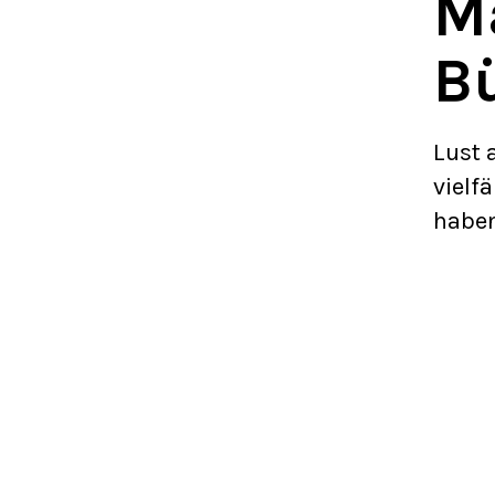
M
Bü
Lust 
vielfä
haben