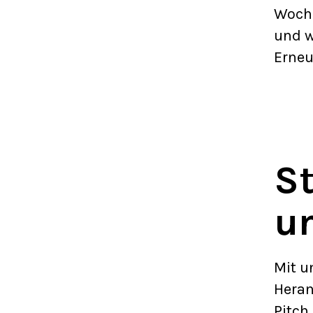
Woche
und w
Erneu
S
un
Mit u
Heran
Pitch