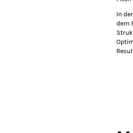
In de
dem R
Struk
Optim
Resul