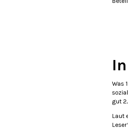
Betei
In
Was 1
sozia
gut 2
Laut 
Leser