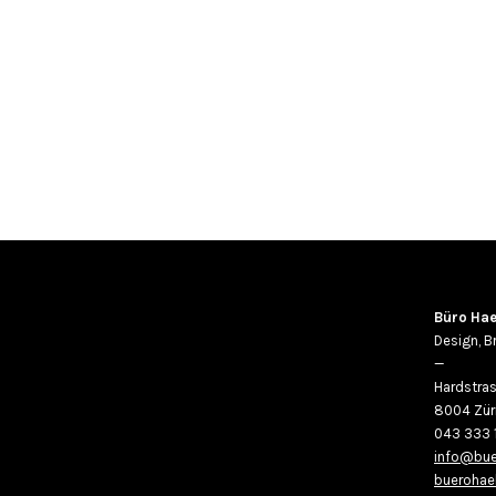
Büro Hae
Design, B
—
Hardstras
8004 Zür
043 333 
info@bue
buerohaeb