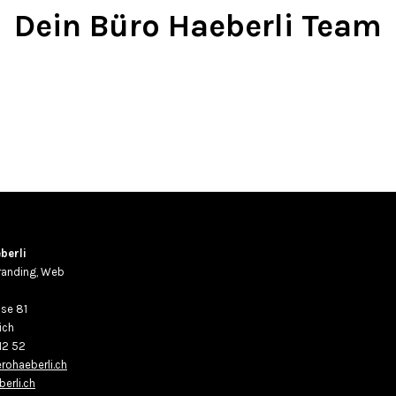
Dein Büro Haeberli Team
berli
randing, Web
se 81
ich
12 52
rohaeberli.ch
erli.ch