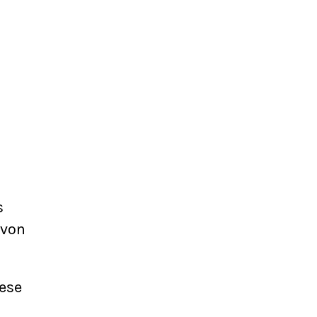
s
 von
iese