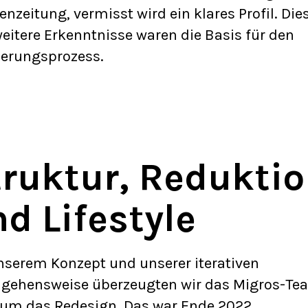
nzeitung, vermisst wird ein klares Profil. Die
eitere Erkenntnisse waren die Basis für den
erungsprozess.
truktur, Redukti
d Lifestyle
nserem Konzept und unserer iterativen
gehensweise überzeugten wir das Migros-Te
 um das Redesign. Das war Ende 2022.