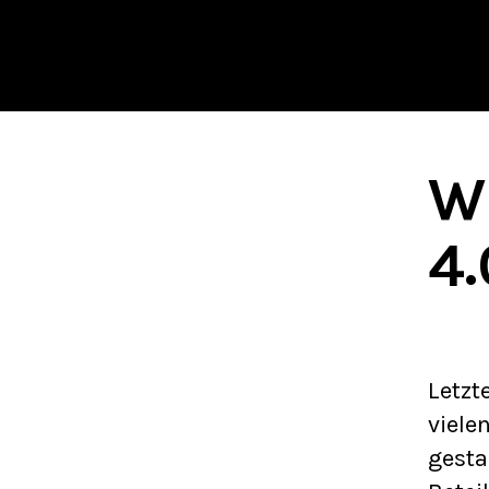
W
4.
Letzt
viele
gesta