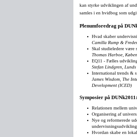
kan styrke udviklingen af und
samles i en hvidbog som udgi
Plenumforedrag på DUN
Hvad skaber undervisni
Camilla Rump & Frederi
Skal studieledere være s
Thomas Harboe, Københ
EQ11 - Fælles udviklin
Stefan Lindgren, Lunds 
International trends & 
James Wisdom,
The Int
Development (ICED)
Symposier på DUNk2011
Relationen mellem unive
Organisering af univers
Nye og reformerede udd
undervisningsudvikling
Hvordan skabe en lokal