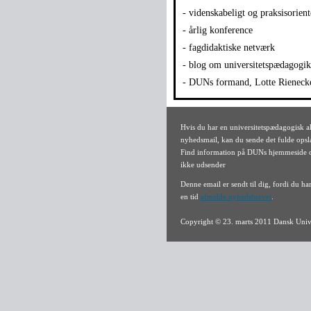
- videnskabeligt og praksisorient
- årlig konference
- fagdidaktiske netværk
- blog om universitetspædagogi
- DUNs formand, Lotte Rienecke
Hvis du har en universitetspædagogisk 
nyhedsmail, kan du sende det fulde opsl
Find information på DUNs hjemmeside om
ikke udsender
Denne email er sendt til dig, fordi du h
en tid
afmelde nyhedsbrevet
.
Copyright © 23. marts 2011 Dansk Univ