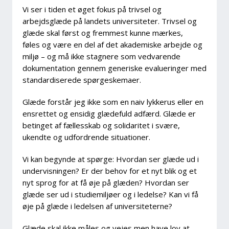
Vi ser i tiden et øget fokus på trivsel og
arbejdsglæde på landets universiteter. Trivsel og
glæde skal først og fremmest kunne mærkes,
føles og være en del af det akademiske arbejde og
miljø – og må ikke stagnere som vedvarende
dokumentation gennem generiske evalueringer med
standardiserede spørgeskemaer.
Glæde forstår jeg ikke som en naiv lykkerus eller en
ensrettet og ensidig glædefuld adfærd. Glæde er
betinget af fællesskab og solidaritet i svære,
ukendte og udfordrende situationer.
Vi kan begynde at spørge: Hvordan ser glæde ud i
undervisningen? Er der behov for et nyt blik og et
nyt sprog for at få øje på glæden? Hvordan ser
glæde ser ud i studiemiljøer og i ledelse? Kan vi få
øje på glæde i ledelsen af universiteterne?
Glæde skal ikke måles og vejes men have lov at