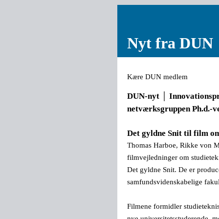
Nyt fra DUN
Kære DUN medlem
DUN-nyt
│
Innovationspr
netværksgruppen Ph.d.-v
Det gyldne Snit til film o
Thomas Harboe, Rikke von Mül
filmvejledninger om studiete
Det gyldne Snit. De er produc
samfundsvidenskabelige faku
Filmene formidler studieteknisk
nye universitetsstuderende, m