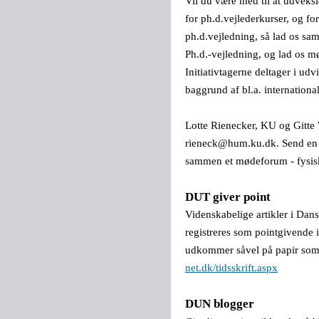
Vil du være med til at udveks
for ph.d.vejlederkurser, og f
ph.d.vejledning, så lad os 
Ph.d.-vejledning, og lad os mø
Initiativtagerne deltager i ud
baggrund af bl.a. internationa
Lotte Rienecker, KU og Gitt
rieneck@hum.ku.dk. Send en in
sammen et mødeforum - fysisk 
DUT giver point
Videnskabelige artikler i Dan
registreres som pointgivende i 
udkommer såvel på papir som 
net.dk/tidsskrift.aspx
DUN
blogger