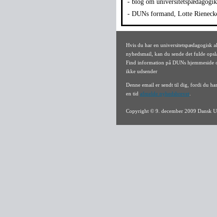
- blog om universitetspædagogi
- DUNs formand, Lotte Rienecke
Hvis du har en universitetspædagogisk 
nyhedsmail, kan du sende det fulde opsl
Find information på DUNs hjemmeside om
ikke udsender
Denne email er sendt til dig, fordi du h
en tid
afmelde nyhedsbrevet
.
Copyright © 9. december 2009 Dansk Un