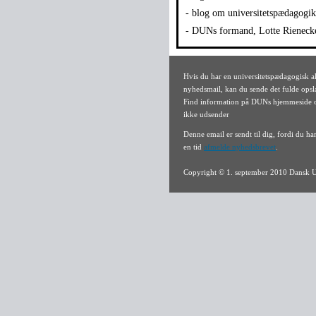
- blog om universitetspædagogi
- DUNs formand, Lotte Rienecke
Hvis du har en universitetspædagogisk 
nyhedsmail, kan du sende det fulde opsl
Find information på DUNs hjemmeside om
ikke udsender
Denne email er sendt til dig, fordi du h
en tid
afmelde nyhedsbrevet
.
Copyright © 1. september 2010 Dansk U