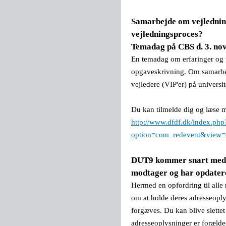
Samarbejde om vejledning 
vejledningsproces?
Temadag på CBS d. 3. no
En temadag om erfaringer og 
opgaveskrivning. Om samarbe
vejledere (VIP'er) på universit
Du kan tilmelde dig og læse 
http://www.dfdf.dk/index.php
option=com_redevent&view=d
DUT9 kommer snart med po
modtager og har opdatere
Hermed en opfordring til al
om at holde deres adresseopl
forgæves. Du kan blive slett
adresseoplysninger er forælde