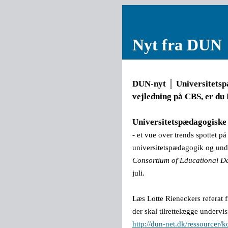
Nyt fra DUN
DUN-nyt │ Universitetsp
vejledning på CBS, er d
Universitetspædagogiske t
- et vue over trends spottet p
universitetspædagogik og un
Consortium of Educational D
juli.
Læs Lotte Rieneckers referat f
der skal tilrettelægge undervi
http://dun-net.dk/ressourcer/