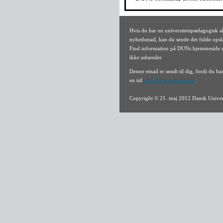
Hvis du har en universitetspædagogisk 
nyhedsmail, kan du sende det fulde opsl
Find information på DUNs hjemmeside om
ikke udsender
Denne email er sendt til dig, fordi du h
en tid
afmelde nyhedsbrevet
.
Copyright © 21. maj 2012 Dansk Univer