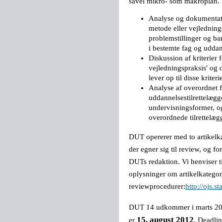
såvel mikro- som makroplan. 
Analyse og dokumentatio
metode eller vejlednin
problemstillinger og ba
i bestemte fag og udda
Diskussion af kriterier 
vejledningspraksis' og 
lever op til disse kriteri
Analyse af overordnet f
uddannelsestilrettelægg
undervisningsformer, o
overordnede tilrettelæg
DUT opererer med to artikelka
der egner sig til review, og fo
DUTs redaktion. Vi henviser 
oplysninger om artikelkategor
reviewprocedurer:
http://ojs.s
DUT 14 udkommer i marts 2013
15. august 2012
er
. Deadlin